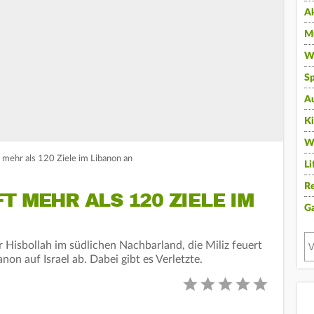
A
Mu
Wi
Sp
A
K
W
ft mehr als 120 Ziele im Libanon an
Li
Re
T MEHR ALS 120 ZIELE IM
G
 Hisbollah im südlichen Nachbarland, die Miliz feuert
n auf Israel ab. Dabei gibt es Verletzte.