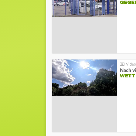
GEGE
Nach v
WETT