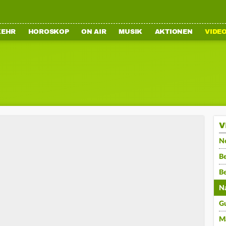
KEHR
HOROSKOP
ON AIR
MUSIK
AKTIONEN
VIDE
V
N
Be
B
N
G
M