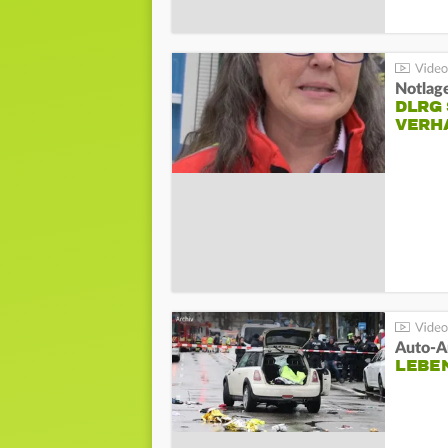
Notlag
DLRG 
VERH
LEBE