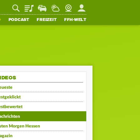
Playlist
Staupilot
Wetter
Webcam
Mein FFH
O
PODCAST
FREIZEIT
FFH-WELT
IDEOS
eueste
stgeklickt
estbewertet
achrichten
uten Morgen Hessen
agazin