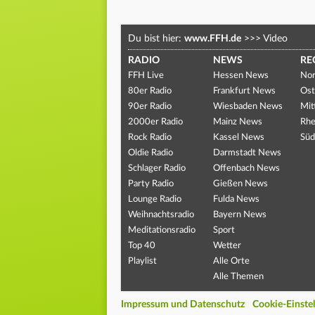
Du bist hier:
www.FFH.de
>>>
Video
RADIO
NEWS
RE
FFH Live
Hessen News
Nor
80er Radio
Frankfurt News
Ost
90er Radio
Wiesbaden News
Mit
2000er Radio
Mainz News
Rhe
Rock Radio
Kassel News
Süd
Oldie Radio
Darmstadt News
Schlager Radio
Offenbach News
Party Radio
Gießen News
Lounge Radio
Fulda News
Weihnachtsradio
Bayern News
Meditationsradio
Sport
Top 40
Wetter
Playlist
Alle Orte
Alle Themen
Impressum und Datenschutz
Cookie-Einste