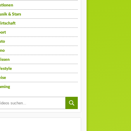
ktionen
sik & Stars
rtschaft
ort
uto
ino
issen
festyle
ise
aming