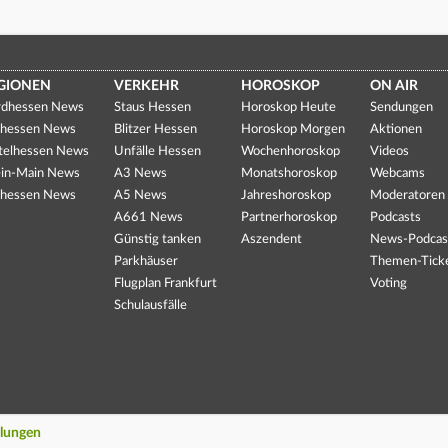
GIONEN
VERKEHR
HOROSKOP
ON AIR
dhessen News
Staus Hessen
Horoskop Heute
Sendungen
hessen News
Blitzer Hessen
Horoskop Morgen
Aktionen
telhessen News
Unfälle Hessen
Wochenhoroskop
Videos
in-Main News
A3 News
Monatshoroskop
Webcams
hessen News
A5 News
Jahreshoroskop
Moderatoren
A661 News
Partnerhoroskop
Podcasts
Günstig tanken
Aszendent
News-Podcas
Parkhäuser
Themen-Tick
Flugplan Frankfurt
Voting
Schulausfälle
llungen