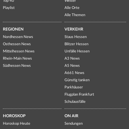
Top 40
Wetter
Playlist
Alle Orte
Alle Themen
REGIONEN
VERKEHR
Nordhessen News
Staus Hessen
Osthessen News
Blitzer Hessen
Mittelhessen News
Unfälle Hessen
Rhein-Main News
A3 News
Südhessen News
A5 News
A661 News
Günstig tanken
Parkhäuser
Flugplan Frankfurt
Schulausfälle
HOROSKOP
ON AIR
Horoskop Heute
Sendungen