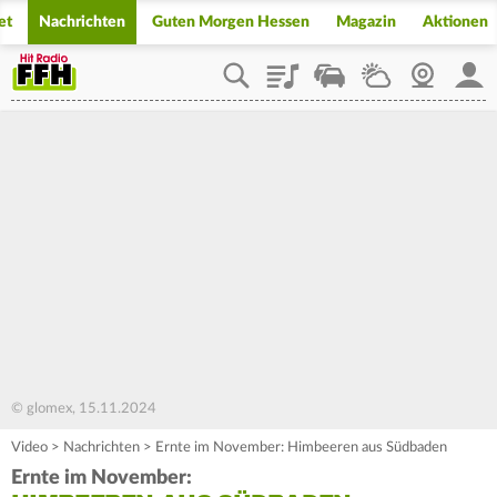
et
Nachrichten
Guten Morgen Hessen
Magazin
Aktionen
Playlist
Staupilot
Wetter
Webcam
Mein
© glomex, 15.11.2024
Video
>
Nachrichten
>
Ernte im November: Himbeeren aus Südbaden
Ernte im November: