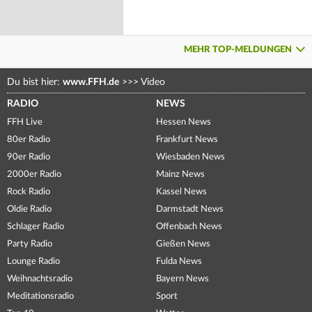
MEHR TOP-MELDUNGEN
Du bist hier:
www.FFH.de
>>>
Video
RADIO
NEWS
FFH Live
Hessen News
80er Radio
Frankfurt News
90er Radio
Wiesbaden News
2000er Radio
Mainz News
Rock Radio
Kassel News
Oldie Radio
Darmstadt News
Schlager Radio
Offenbach News
Party Radio
Gießen News
Lounge Radio
Fulda News
Weihnachtsradio
Bayern News
Meditationsradio
Sport