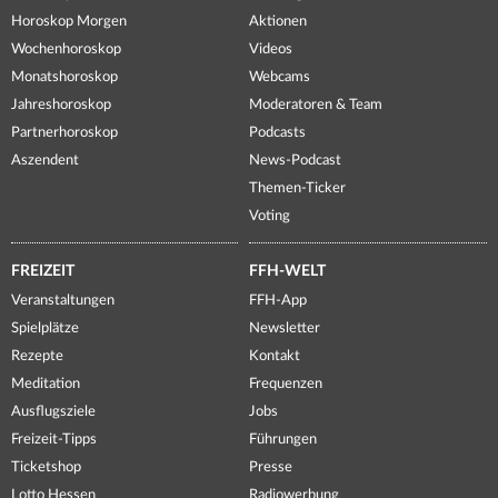
Horoskop Morgen
Aktionen
Wochenhoroskop
Videos
Monatshoroskop
Webcams
Jahreshoroskop
Moderatoren & Team
Partnerhoroskop
Podcasts
Aszendent
News-Podcast
Themen-Ticker
Voting
FREIZEIT
FFH-WELT
Veranstaltungen
FFH-App
Spielplätze
Newsletter
Rezepte
Kontakt
Meditation
Frequenzen
Ausflugsziele
Jobs
Freizeit-Tipps
Führungen
Ticketshop
Presse
Lotto Hessen
Radiowerbung