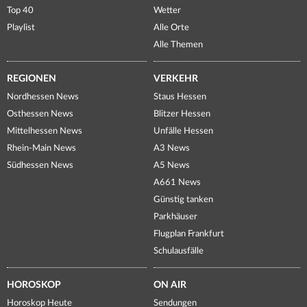
Top 40
Wetter
Playlist
Alle Orte
Alle Themen
REGIONEN
VERKEHR
Nordhessen News
Staus Hessen
Osthessen News
Blitzer Hessen
Mittelhessen News
Unfälle Hessen
Rhein-Main News
A3 News
Südhessen News
A5 News
A661 News
Günstig tanken
Parkhäuser
Flugplan Frankfurt
Schulausfälle
HOROSKOP
ON AIR
Horoskop Heute
Sendungen