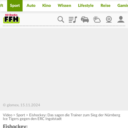
ft
Sport
Auto
Kino
Wissen
Lifestyle
Reise
Gami
Playlist
Staupilot
Wetter
Webcam
Mein
© glomex, 15.11.2024
Video
>
Sport
>
Eishockey: Das sagen die Trainer zum Sieg der Nürnberg
Ice Tigers gegen den ERC Ingolstadt
Eishockey: