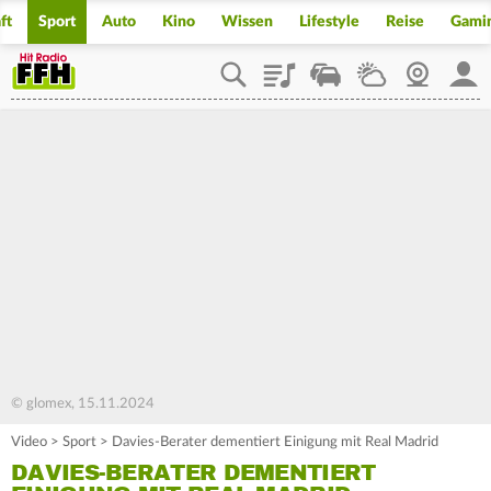
ft
Sport
Auto
Kino
Wissen
Lifestyle
Reise
Gami
Playlist
Staupilot
Wetter
Webcam
Mein
© glomex, 15.11.2024
Video
>
Sport
>
Davies-Berater dementiert Einigung mit Real Madrid
DAVIES-BERATER DEMENTIERT