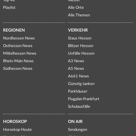
Top 40
Wetter
Playlist
Alle Orte
Alle Themen
REGIONEN
VERKEHR
Nordhessen News
Staus Hessen
Osthessen News
Blitzer Hessen
Mittelhessen News
Unfälle Hessen
Rhein-Main News
A3 News
Südhessen News
A5 News
A661 News
Günstig tanken
Parkhäuser
Flugplan Frankfurt
Schulausfälle
HOROSKOP
ON AIR
Horoskop Heute
Sendungen