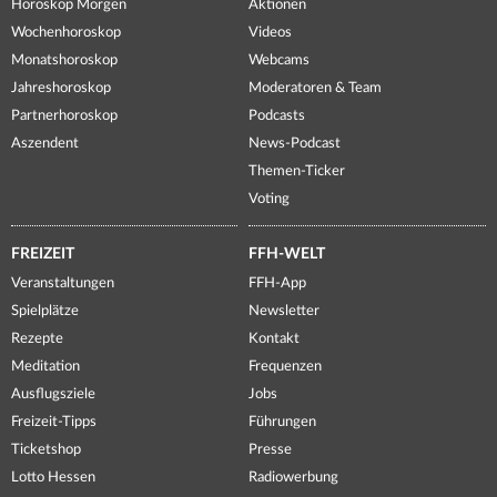
Horoskop Morgen
Aktionen
Wochenhoroskop
Videos
Monatshoroskop
Webcams
Jahreshoroskop
Moderatoren & Team
Partnerhoroskop
Podcasts
Aszendent
News-Podcast
Themen-Ticker
Voting
FREIZEIT
FFH-WELT
Veranstaltungen
FFH-App
Spielplätze
Newsletter
Rezepte
Kontakt
Meditation
Frequenzen
Ausflugsziele
Jobs
Freizeit-Tipps
Führungen
Ticketshop
Presse
Lotto Hessen
Radiowerbung