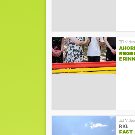
AHOR
REGE
ERIN
BEIM 
RKI:
FAST 