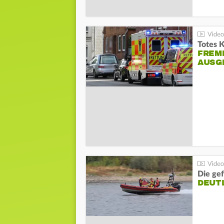
Totes 
FREM
AUSG
Die gef
DEUT