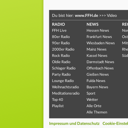
Du bist hier:
www.FFH.de
>>>
Video
RADIO
NEWS
RE
FFH Live
Hessen News
Nor
80er Radio
Frankfurt News
Ost
90er Radio
Wiesbaden News
Mit
2000er Radio
Mainz News
Rhe
Rock Radio
Kassel News
Süd
Oldie Radio
Darmstadt News
Schlager Radio
Offenbach News
Party Radio
Gießen News
Lounge Radio
Fulda News
Weihnachtsradio
Bayern News
Meditationsradio
Sport
Top 40
Wetter
Playlist
Alle Orte
Alle Themen
Impressum und Datenschutz
Cookie-Einste