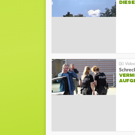
DIES
Schreck
VERM
AUFG