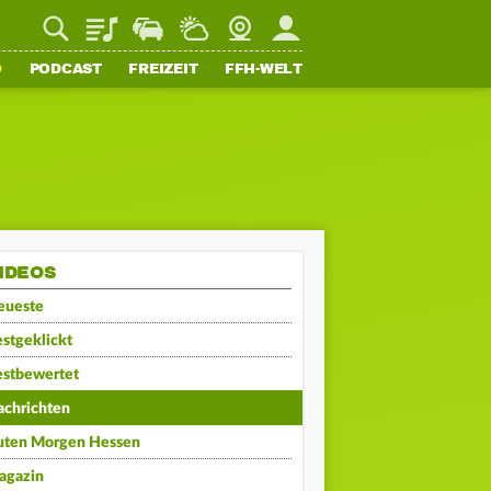
Playlist
Staupilot
Wetter
Webcam
Mein FFH
O
PODCAST
FREIZEIT
FFH-WELT
IDEOS
eueste
stgeklickt
estbewertet
achrichten
uten Morgen Hessen
agazin