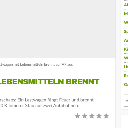
A
Mu
Wi
Sp
A
K
W
stwagen mit Lebensmitteln brennt auf A7 aus
Li
Re
LEBENSMITTELN BRENNT
G
hrschaos: Ein Lastwagen fängt Feuer und brennt
 20 Kilometer Stau auf zwei Autobahnen.