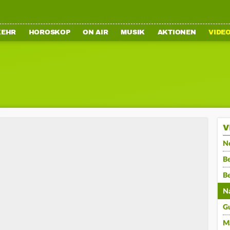
KEHR
HOROSKOP
ON AIR
MUSIK
AKTIONEN
VIDE
V
N
Be
B
N
G
M