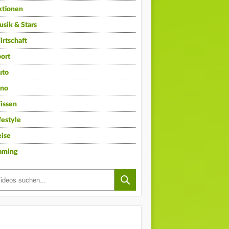
ktionen
sik & Stars
rtschaft
ort
uto
ino
issen
festyle
ise
aming