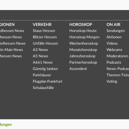
GIONEN
VERKEHR
HOROSKOP
ON AIR
dhessen News
Staus Hessen
Horoskop Heute
Sendungen
hessen News
Blitzer Hessen
Horoskop Morgen
Aktionen
telhessen News
Unfälle Hessen
Wochenhoroskop
Videos
in-Main News
A3 News
Monatshoroskop
Webcams
hessen News
A5 News
Jahreshoroskop
Moderatoren
A661 News
Partnerhoroskop
Podcasts
Günstig tanken
Aszendent
News-Podcas
Parkhäuser
Themen-Tick
Flugplan Frankfurt
Voting
Schulausfälle
llungen