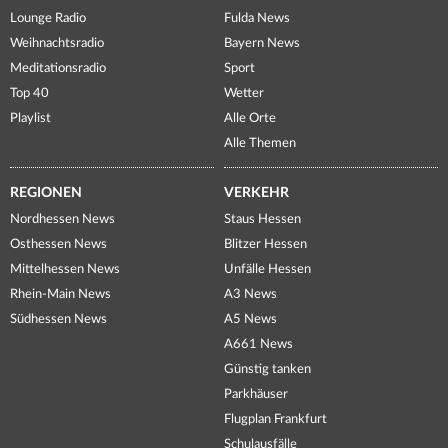
Lounge Radio
Fulda News
Weihnachtsradio
Bayern News
Meditationsradio
Sport
Top 40
Wetter
Playlist
Alle Orte
Alle Themen
REGIONEN
VERKEHR
Nordhessen News
Staus Hessen
Osthessen News
Blitzer Hessen
Mittelhessen News
Unfälle Hessen
Rhein-Main News
A3 News
Südhessen News
A5 News
A661 News
Günstig tanken
Parkhäuser
Flugplan Frankfurt
Schulausfälle