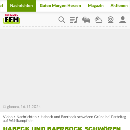
et
Nachrichten
Guten Morgen Hessen
Magazin
Aktionen
Playlist
Staupilot
Wetter
Webcam
Mein
© glomex, 16.11.2024
Video
>
Nachrichten
>
Habeck und Baerbock schwören Grüne bei Parteitag
auf Wahlkampf ein
HABECK UND BAERBOCK SCHWÖREN