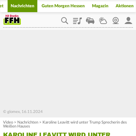
et
Nachrichten
Guten Morgen Hessen
Magazin
Aktionen
Playlist
Staupilot
Wetter
Webcam
Mein
© glomex, 16.11.2024
Video
>
Nachrichten
>
Karoline Leavitt wird unter Trump Sprecherin des
Weißen Hauses
KAROLINE LEAVITT WIRD UNTER