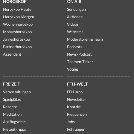
HOROSKOP
ON AIR
Horoskop Heute
Sendungen
Horoskop Morgen
Aktionen
Wochenhoroskop
Videos
Monatshoroskop
Webcams
Jahreshoroskop
Moderatoren & Team
Partnerhoroskop
Podcasts
Aszendent
News-Podcast
Themen-Ticker
Voting
FREIZEIT
FFH-WELT
Veranstaltungen
FFH-App
Spielplätze
Newsletter
Rezepte
Kontakt
Meditation
Frequenzen
Ausflugsziele
Jobs
Freizeit-Tipps
Führungen