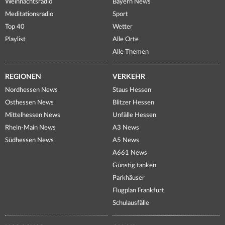
Weihnachtsradio
Bayern News
Meditationsradio
Sport
Top 40
Wetter
Playlist
Alle Orte
Alle Themen
REGIONEN
VERKEHR
Nordhessen News
Staus Hessen
Osthessen News
Blitzer Hessen
Mittelhessen News
Unfälle Hessen
Rhein-Main News
A3 News
Südhessen News
A5 News
A661 News
Günstig tanken
Parkhäuser
Flugplan Frankfurt
Schulausfälle