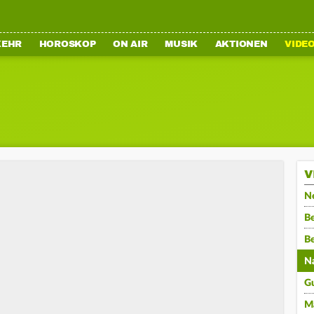
KEHR
HOROSKOP
ON AIR
MUSIK
AKTIONEN
VIDE
V
N
Be
B
N
G
M