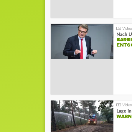
Nach Un
BAREI
NTSC
WARN