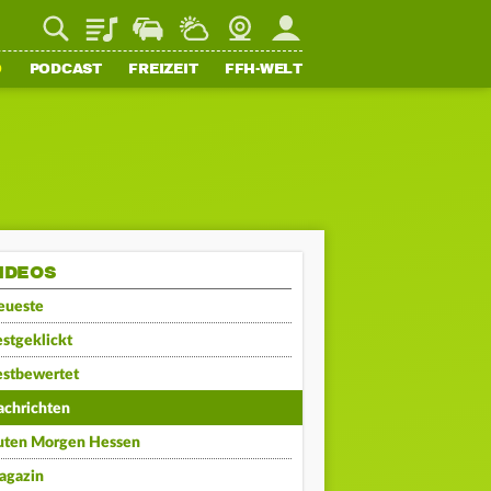
Playlist
Staupilot
Wetter
Webcam
Mein FFH
O
PODCAST
FREIZEIT
FFH-WELT
IDEOS
eueste
stgeklickt
estbewertet
achrichten
uten Morgen Hessen
agazin