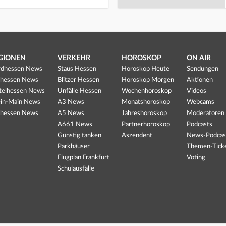
GIONEN
VERKEHR
HOROSKOP
ON AIR
dhessen News
Staus Hessen
Horoskop Heute
Sendungen
hessen News
Blitzer Hessen
Horoskop Morgen
Aktionen
telhessen News
Unfälle Hessen
Wochenhoroskop
Videos
in-Main News
A3 News
Monatshoroskop
Webcams
hessen News
A5 News
Jahreshoroskop
Moderatoren
A661 News
Partnerhoroskop
Podcasts
Günstig tanken
Aszendent
News-Podcas
Parkhäuser
Themen-Tick
Flugplan Frankfurt
Voting
Schulausfälle