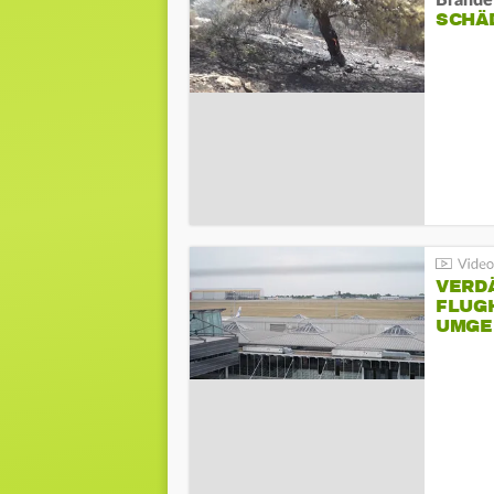
Brände
SCHÄ
VERD
FLUGH
UMGE