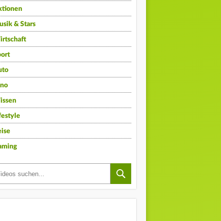
ktionen
sik & Stars
rtschaft
ort
uto
ino
issen
festyle
ise
aming