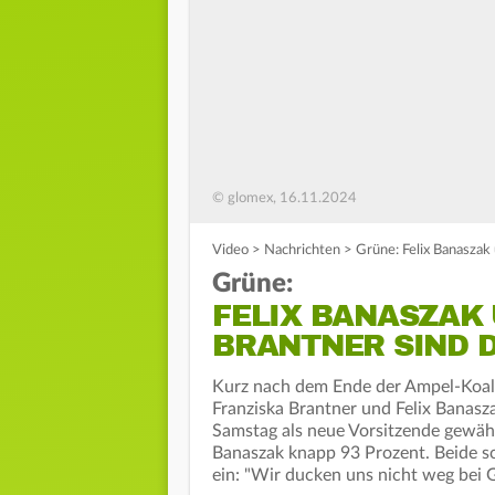
© glomex, 16.11.2024
Video
>
Nachrichten
>
Grüne: Felix Banaszak
Grüne:
FELIX BANASZAK
BRANTNER SIND D
Kurz nach dem Ende der Ampel-Koalit
Franziska Brantner und Felix Banas
Samstag als neue Vorsitzende gewähl
Banaszak knapp 93 Prozent. Beide 
ein: "Wir ducken uns nicht weg bei