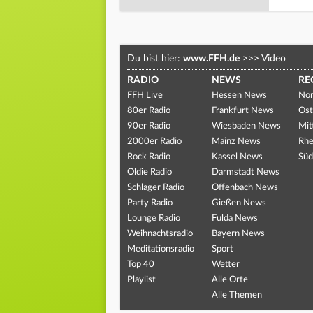
Du bist hier:
www.FFH.de
>>>
Video
RADIO
NEWS
RE
FFH Live
Hessen News
Nor
80er Radio
Frankfurt News
Ost
90er Radio
Wiesbaden News
Mit
2000er Radio
Mainz News
Rhe
Rock Radio
Kassel News
Süd
Oldie Radio
Darmstadt News
Schlager Radio
Offenbach News
Party Radio
Gießen News
Lounge Radio
Fulda News
Weihnachtsradio
Bayern News
Meditationsradio
Sport
Top 40
Wetter
Playlist
Alle Orte
Alle Themen