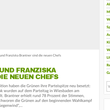
A
Mu
Wi
Sp
A
K
W
 und Franziska Brantner sind die neuen Chefs
Li
Re
 UND FRANZISKA
G
IE NEUEN CHEFS
ion haben die Grünen ihre Parteispitze neu besetzt:
zak wurden auf dem Parteitag in Wiesbaden am
t. Brantner erhielt rund 78 Prozent der Stimmen,
schworen die Grünen auf den beginnenden Wahlkampf
 Gegenwind",…