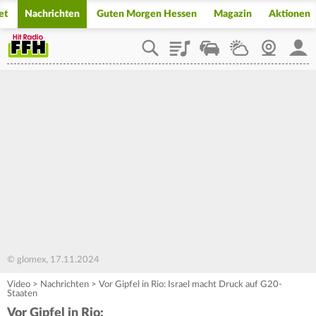
et
Nachrichten
Guten Morgen Hessen
Magazin
Aktionen
Playlist
Staupilot
Wetter
Webcam
Mein
© glomex, 17.11.2024
Video
>
Nachrichten
>
Vor Gipfel in Rio: Israel macht Druck auf G20-
Staaten
Vor Gipfel in Rio: