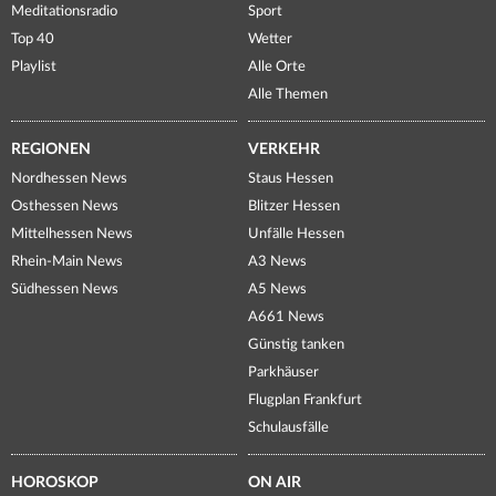
Meditationsradio
Sport
Top 40
Wetter
Playlist
Alle Orte
Alle Themen
REGIONEN
VERKEHR
Nordhessen News
Staus Hessen
Osthessen News
Blitzer Hessen
Mittelhessen News
Unfälle Hessen
Rhein-Main News
A3 News
Südhessen News
A5 News
A661 News
Günstig tanken
Parkhäuser
Flugplan Frankfurt
Schulausfälle
HOROSKOP
ON AIR