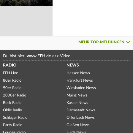
MEHR TOP-MELDUNGEN
Du bist hier:
www.FFH.de
>>>
Video
RADIO
NEWS
FFH Live
Hessen News
80er Radio
Frankfurt News
90er Radio
Wiesbaden News
2000er Radio
Mainz News
Rock Radio
Kassel News
Oldie Radio
Darmstadt News
Schlager Radio
Offenbach News
Party Radio
Gießen News
Lounge Radio
Fulda News