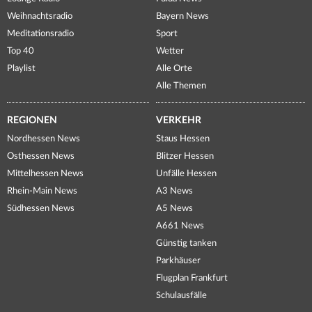
Weihnachtsradio
Bayern News
Meditationsradio
Sport
Top 40
Wetter
Playlist
Alle Orte
Alle Themen
REGIONEN
VERKEHR
Nordhessen News
Staus Hessen
Osthessen News
Blitzer Hessen
Mittelhessen News
Unfälle Hessen
Rhein-Main News
A3 News
Südhessen News
A5 News
A661 News
Günstig tanken
Parkhäuser
Flugplan Frankfurt
Schulausfälle