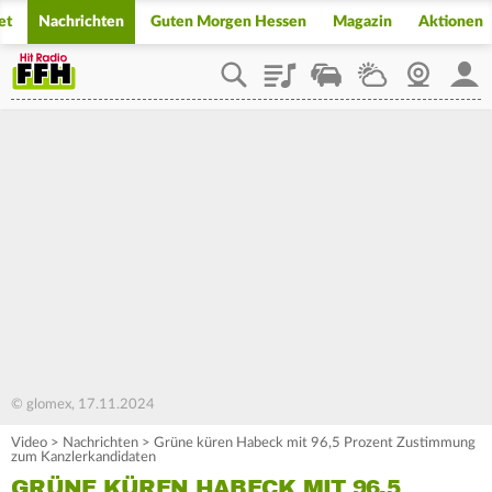
et
Nachrichten
Guten Morgen Hessen
Magazin
Aktionen
Playlist
Staupilot
Wetter
Webcam
Mein
© glomex, 17.11.2024
Video
>
Nachrichten
>
Grüne küren Habeck mit 96,5 Prozent Zustimmung
zum Kanzlerkandidaten
GRÜNE KÜREN HABECK MIT 96,5