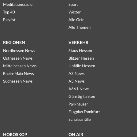
Meditationsradio
Sport
Top 40
Wetter
Playlist
Alle Orte
Alle Themen
REGIONEN
VERKEHR
Nordhessen News
Staus Hessen
Osthessen News
Blitzer Hessen
Mittelhessen News
Unfälle Hessen
Rhein-Main News
A3 News
Südhessen News
A5 News
A661 News
Günstig tanken
Parkhäuser
Flugplan Frankfurt
Schulausfälle
HOROSKOP
ON AIR