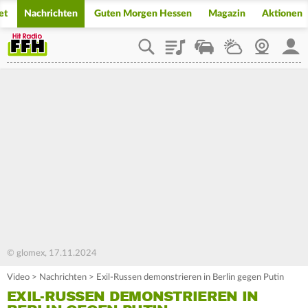
et
Nachrichten
Guten Morgen Hessen
Magazin
Aktionen
Playlist
Staupilot
Wetter
Webcam
Mein
© glomex, 17.11.2024
Video
>
Nachrichten
>
Exil-Russen demonstrieren in Berlin gegen Putin
EXIL-RUSSEN DEMONSTRIEREN IN