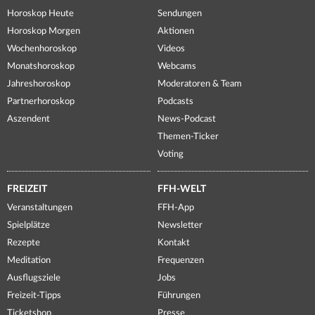
Horoskop Heute
Sendungen
Horoskop Morgen
Aktionen
Wochenhoroskop
Videos
Monatshoroskop
Webcams
Jahreshoroskop
Moderatoren & Team
Partnerhoroskop
Podcasts
Aszendent
News-Podcast
Themen-Ticker
Voting
FREIZEIT
FFH-WELT
Veranstaltungen
FFH-App
Spielplätze
Newsletter
Rezepte
Kontakt
Meditation
Frequenzen
Ausflugsziele
Jobs
Freizeit-Tipps
Führungen
Ticketshop
Presse