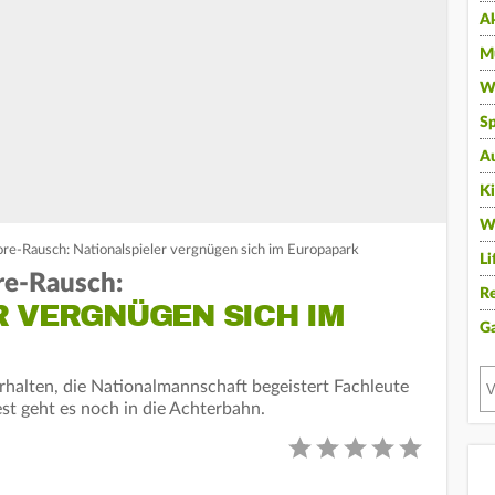
A
Mu
Wi
Sp
A
K
W
ore-Rausch: Nationalspieler vergnügen sich im Europapark
Li
re-Rausch:
Re
R VERGNÜGEN SICH IM
G
halten, die Nationalmannschaft begeistert Fachleute
t geht es noch in die Achterbahn.