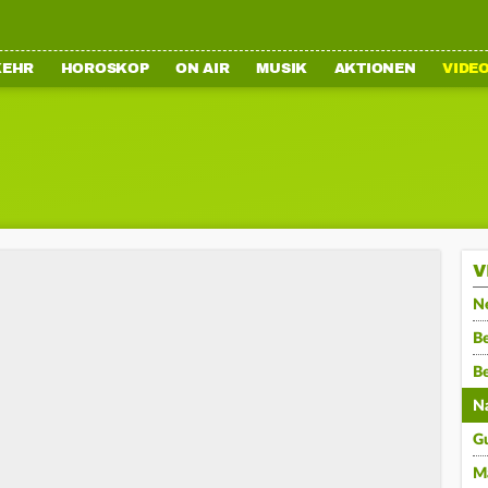
KEHR
HOROSKOP
ON AIR
MUSIK
AKTIONEN
VIDE
V
N
Be
B
N
G
M