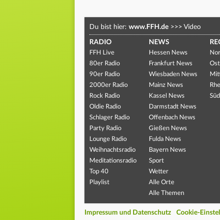
Du bist hier:
www.FFH.de
>>>
Video
RADIO
NEWS
RE
FFH Live
Hessen News
Nor
80er Radio
Frankfurt News
Ost
90er Radio
Wiesbaden News
Mit
2000er Radio
Mainz News
Rhe
Rock Radio
Kassel News
Süd
Oldie Radio
Darmstadt News
Schlager Radio
Offenbach News
Party Radio
Gießen News
Lounge Radio
Fulda News
Weihnachtsradio
Bayern News
Meditationsradio
Sport
Top 40
Wetter
Playlist
Alle Orte
Alle Themen
Impressum und Datenschutz
Cookie-Einste