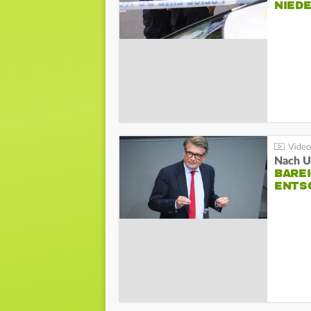
NIED
Nach Un
BAREI
NTSC