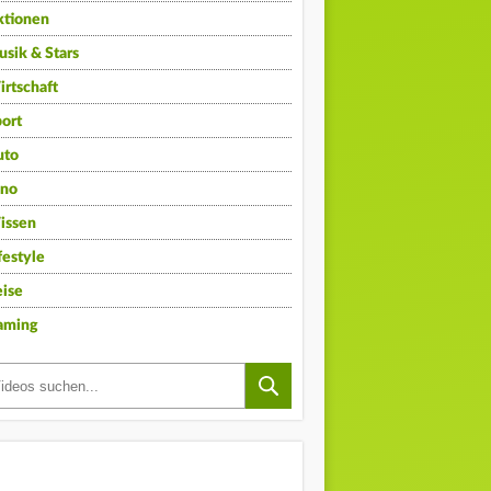
ktionen
sik & Stars
rtschaft
ort
uto
ino
issen
festyle
ise
aming