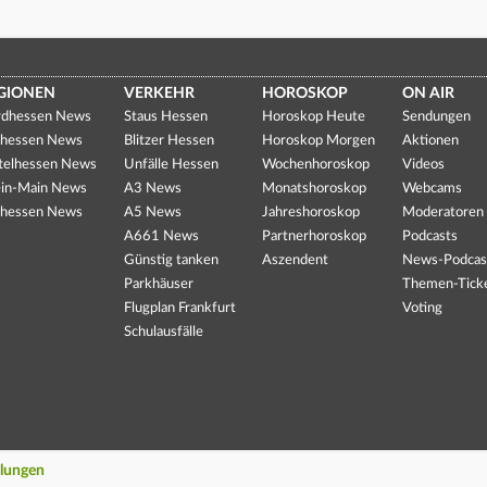
GIONEN
VERKEHR
HOROSKOP
ON AIR
dhessen News
Staus Hessen
Horoskop Heute
Sendungen
hessen News
Blitzer Hessen
Horoskop Morgen
Aktionen
telhessen News
Unfälle Hessen
Wochenhoroskop
Videos
in-Main News
A3 News
Monatshoroskop
Webcams
hessen News
A5 News
Jahreshoroskop
Moderatoren
A661 News
Partnerhoroskop
Podcasts
Günstig tanken
Aszendent
News-Podcas
Parkhäuser
Themen-Tick
Flugplan Frankfurt
Voting
Schulausfälle
llungen