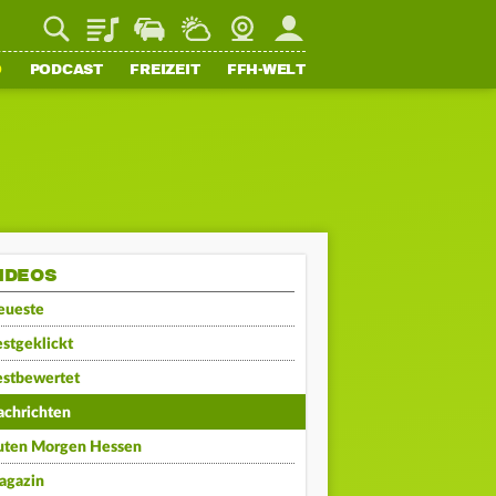
Playlist
Staupilot
Wetter
Webcam
Mein FFH
O
PODCAST
FREIZEIT
FFH-WELT
IDEOS
eueste
stgeklickt
estbewertet
achrichten
uten Morgen Hessen
agazin