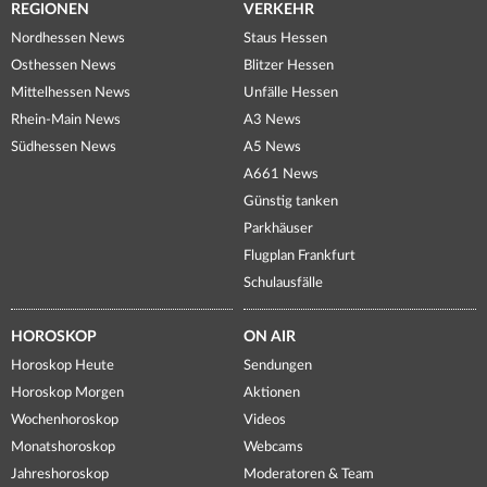
REGIONEN
VERKEHR
Nordhessen News
Staus Hessen
Osthessen News
Blitzer Hessen
Mittelhessen News
Unfälle Hessen
Rhein-Main News
A3 News
Südhessen News
A5 News
A661 News
Günstig tanken
Parkhäuser
Flugplan Frankfurt
Schulausfälle
HOROSKOP
ON AIR
Horoskop Heute
Sendungen
Horoskop Morgen
Aktionen
Wochenhoroskop
Videos
Monatshoroskop
Webcams
Jahreshoroskop
Moderatoren & Team