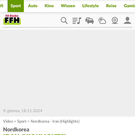
ft
Sport
Auto
Kino
Wissen
Lifestyle
Reise
Gami
Playlist
Staupilot
Wetter
Webcam
Mein
© glomex, 18.11.2024
Video
>
Sport
>
Nordkorea - Iran (Highlights)
Nordkorea