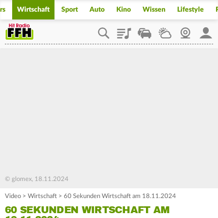
rs
Wirtschaft
Sport
Auto
Kino
Wissen
Lifestyle
Playlist
Staupilot
Wetter
Webcam
Mein
© glomex, 18.11.2024
Video
>
Wirtschaft
>
60 Sekunden Wirtschaft am 18.11.2024
60 SEKUNDEN WIRTSCHAFT AM