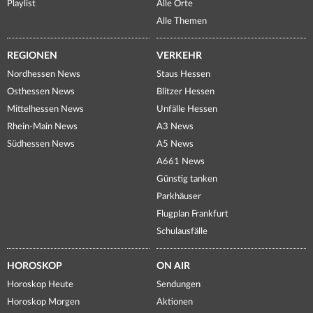
Playlist
Alle Orte
Alle Themen
REGIONEN
VERKEHR
Nordhessen News
Staus Hessen
Osthessen News
Blitzer Hessen
Mittelhessen News
Unfälle Hessen
Rhein-Main News
A3 News
Südhessen News
A5 News
A661 News
Günstig tanken
Parkhäuser
Flugplan Frankfurt
Schulausfälle
HOROSKOP
ON AIR
Horoskop Heute
Sendungen
Horoskop Morgen
Aktionen