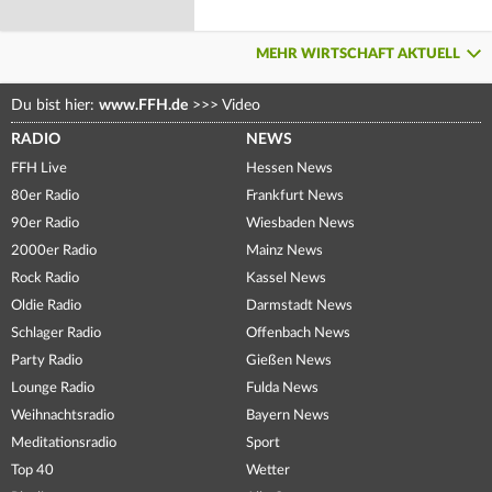
MEHR WIRTSCHAFT AKTUELL
Du bist hier:
www.FFH.de
>>>
Video
RADIO
NEWS
FFH Live
Hessen News
80er Radio
Frankfurt News
90er Radio
Wiesbaden News
2000er Radio
Mainz News
Rock Radio
Kassel News
Oldie Radio
Darmstadt News
Schlager Radio
Offenbach News
Party Radio
Gießen News
Lounge Radio
Fulda News
Weihnachtsradio
Bayern News
Meditationsradio
Sport
Top 40
Wetter