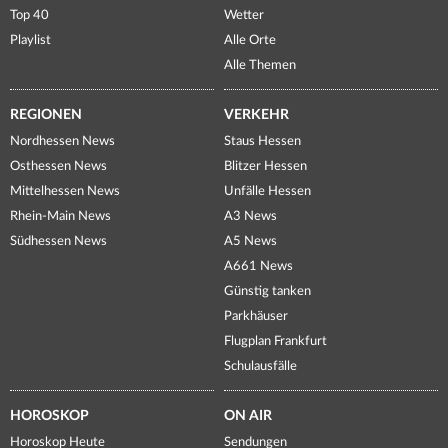
Top 40
Wetter
Playlist
Alle Orte
Alle Themen
REGIONEN
VERKEHR
Nordhessen News
Staus Hessen
Osthessen News
Blitzer Hessen
Mittelhessen News
Unfälle Hessen
Rhein-Main News
A3 News
Südhessen News
A5 News
A661 News
Günstig tanken
Parkhäuser
Flugplan Frankfurt
Schulausfälle
HOROSKOP
ON AIR
Horoskop Heute
Sendungen