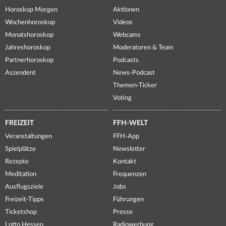
Horoskop Morgen
Aktionen
Wochenhoroskop
Videos
Monatshoroskop
Webcams
Jahreshoroskop
Moderatoren & Team
Partnerhoroskop
Podcasts
Aszendent
News-Podcast
Themen-Ticker
Voting
FREIZEIT
FFH-WELT
Veranstaltungen
FFH-App
Spielplätze
Newsletter
Rezepte
Kontakt
Meditation
Frequenzen
Ausflugsziele
Jobs
Freizeit-Tipps
Führungen
Ticketshop
Presse
Lotto Hessen
Radiowerbung