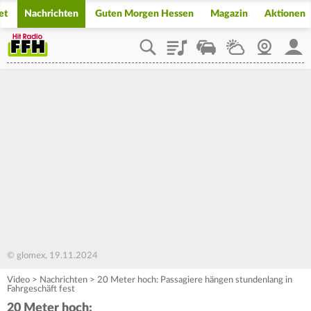
et
Nachrichten
Guten Morgen Hessen
Magazin
Aktionen
Playlist
Staupilot
Wetter
Webcam
Mein
© glomex, 19.11.2024
Video
>
Nachrichten
>
20 Meter hoch: Passagiere hängen stundenlang in
Fahrgeschäft fest
20 Meter hoch: