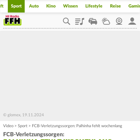
ft
Sport
Auto
Kino
Wissen
Lifestyle
Reise
Gami
Playlist
Staupilot
Wetter
Webcam
Mein
© glomex, 19.11.2024
Video
>
Sport
>
FCB-Verletzungssorgen: Palhinha fehlt wochenlang
FCB-Verletzungssorgen: