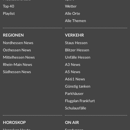
Top 40
Wetter
Playlist
Alle Orte
Alle Themen
REGIONEN
VERKEHR
Nordhessen News
Staus Hessen
Osthessen News
Blitzer Hessen
Mittelhessen News
Unfälle Hessen
Rhein-Main News
A3 News
Südhessen News
A5 News
A661 News
Günstig tanken
Parkhäuser
Flugplan Frankfurt
Schulausfälle
HOROSKOP
ON AIR