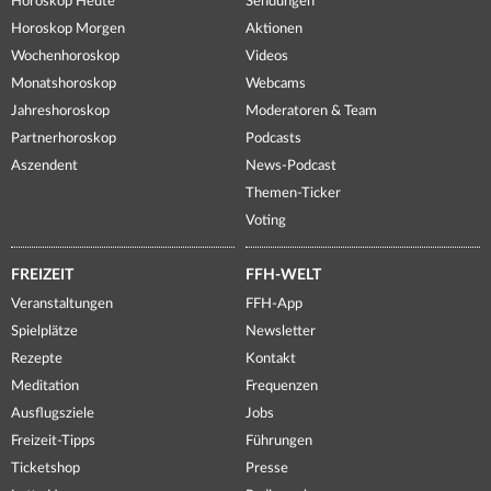
Horoskop Heute
Sendungen
Horoskop Morgen
Aktionen
Wochenhoroskop
Videos
Monatshoroskop
Webcams
Jahreshoroskop
Moderatoren & Team
Partnerhoroskop
Podcasts
Aszendent
News-Podcast
Themen-Ticker
Voting
FREIZEIT
FFH-WELT
Veranstaltungen
FFH-App
Spielplätze
Newsletter
Rezepte
Kontakt
Meditation
Frequenzen
Ausflugsziele
Jobs
Freizeit-Tipps
Führungen
Ticketshop
Presse