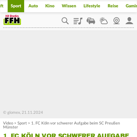
ft
Sport
Auto
Kino
Wissen
Lifestyle
Reise
Gami
Playlist
Staupilot
Wetter
Webcam
Mein
© glomex, 21.11.2024
Video
>
Sport
>
1. FC Köln vor schwerer Aufgabe beim SC Preußen
Münster
1. FC KÖLN VOR SCHWERER AUFGABE