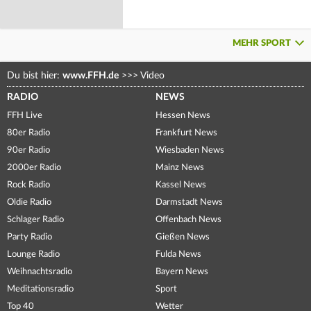
MEHR SPORT
Du bist hier:
www.FFH.de
>>>
Video
RADIO
NEWS
FFH Live
Hessen News
80er Radio
Frankfurt News
90er Radio
Wiesbaden News
2000er Radio
Mainz News
Rock Radio
Kassel News
Oldie Radio
Darmstadt News
Schlager Radio
Offenbach News
Party Radio
Gießen News
Lounge Radio
Fulda News
Weihnachtsradio
Bayern News
Meditationsradio
Sport
Top 40
Wetter