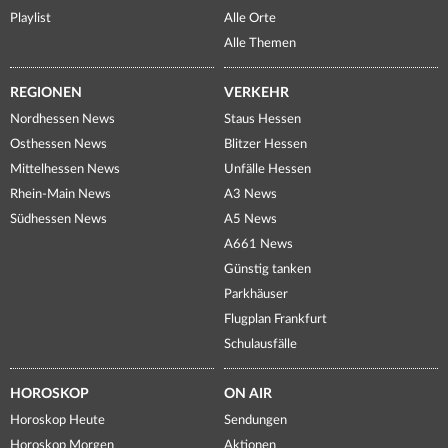
Playlist
Alle Orte
Alle Themen
REGIONEN
VERKEHR
Nordhessen News
Staus Hessen
Osthessen News
Blitzer Hessen
Mittelhessen News
Unfälle Hessen
Rhein-Main News
A3 News
Südhessen News
A5 News
A661 News
Günstig tanken
Parkhäuser
Flugplan Frankfurt
Schulausfälle
HOROSKOP
ON AIR
Horoskop Heute
Sendungen
Horoskop Morgen
Aktionen