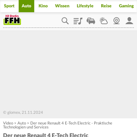
Sport
Auto
Kino
Wissen
Lifestyle
Reise
Gaming
Playlist
Staupilot
Wetter
Webcam
Mein
© glomex, 21.11.2024
Video
>
Auto
>
Der neue Renault 4 E-Tech Electric - Praktische
Technologien und Services
Der neue Renault 4 E-Tech Electric