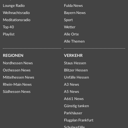
Lounge Radio
Fulda News
Weihnachtsradio
Bayern News
Meditationsradio
Sport
Top 40
Wetter
Playlist
Alle Orte
Alle Themen
REGIONEN
VERKEHR
Nordhessen News
Staus Hessen
Osthessen News
Blitzer Hessen
Mittelhessen News
Unfälle Hessen
Rhein-Main News
A3 News
Südhessen News
A5 News
A661 News
Günstig tanken
Parkhäuser
Flugplan Frankfurt
Schulausfälle