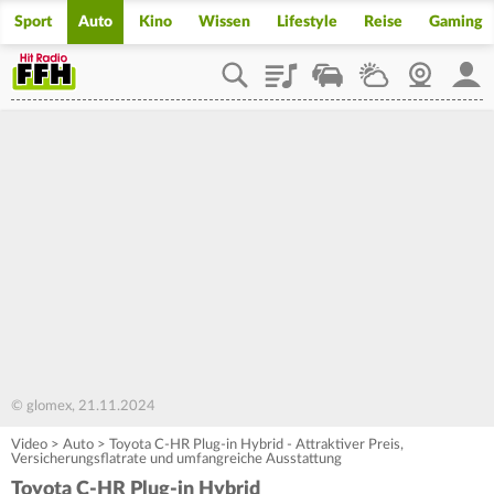
Sport
Auto
Kino
Wissen
Lifestyle
Reise
Gaming
Playlist
Staupilot
Wetter
Webcam
Mein
© glomex, 21.11.2024
Video
>
Auto
>
Toyota C-HR Plug-in Hybrid - Attraktiver Preis,
Versicherungsflatrate und umfangreiche Ausstattung
Toyota C-HR Plug-in Hybrid