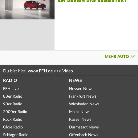
EIN DESIGN DAS BEGEISTERT
MEHR AUTO
Du bist hier:
www.FFH.de
>>>
Video
RADIO
NEWS
FFH Live
Hessen News
80er Radio
Frankfurt News
90er Radio
Wiesbaden News
2000er Radio
Mainz News
Rock Radio
Kassel News
Oldie Radio
Darmstadt News
Schlager Radio
Offenbach News