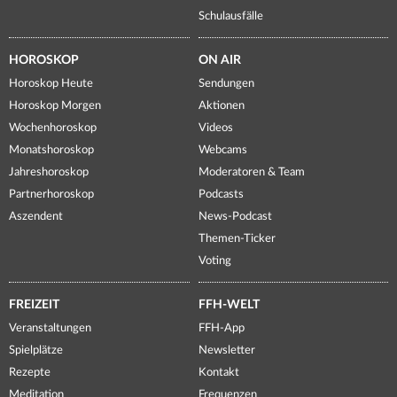
Schulausfälle
HOROSKOP
ON AIR
Horoskop Heute
Sendungen
Horoskop Morgen
Aktionen
Wochenhoroskop
Videos
Monatshoroskop
Webcams
Jahreshoroskop
Moderatoren & Team
Partnerhoroskop
Podcasts
Aszendent
News-Podcast
Themen-Ticker
Voting
FREIZEIT
FFH-WELT
Veranstaltungen
FFH-App
Spielplätze
Newsletter
Rezepte
Kontakt
Meditation
Frequenzen