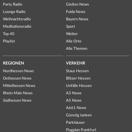
Party Radio
Gießen News
Lounge Radio
Fulda News
Weihnachtsradio
Bayern News
Meditationsradio
Sport
Top 40
Wetter
Playlist
Alle Orte
Alle Themen
REGIONEN
VERKEHR
Nordhessen News
Staus Hessen
Osthessen News
Blitzer Hessen
Mittelhessen News
Unfälle Hessen
Rhein-Main News
A3 News
Südhessen News
A5 News
A661 News
Günstig tanken
Parkhäuser
Flugplan Frankfurt