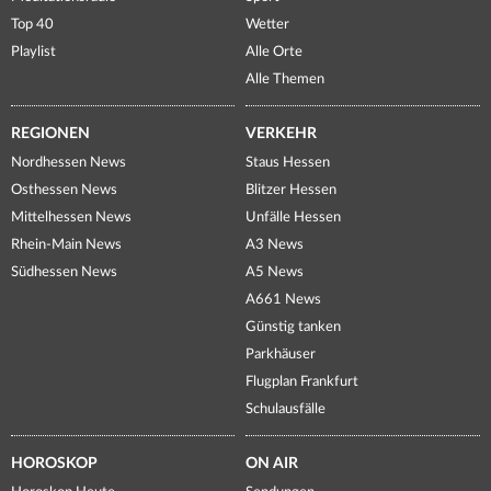
Top 40
Wetter
Playlist
Alle Orte
Alle Themen
REGIONEN
VERKEHR
Nordhessen News
Staus Hessen
Osthessen News
Blitzer Hessen
Mittelhessen News
Unfälle Hessen
Rhein-Main News
A3 News
Südhessen News
A5 News
A661 News
Günstig tanken
Parkhäuser
Flugplan Frankfurt
Schulausfälle
HOROSKOP
ON AIR