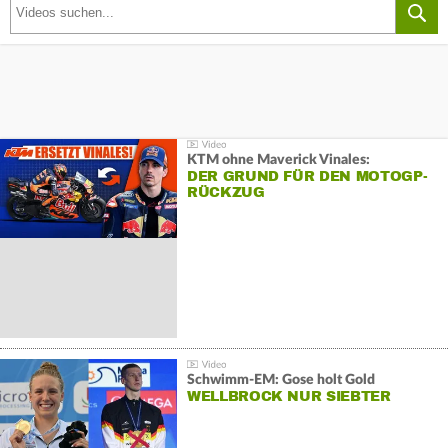
KTM ohne Maverick Vinales:
DER GRUND FÜR DEN MOTOGP-
RÜCKZUG
Schwimm-EM: Gose holt Gold
WELLBROCK NUR SIEBTER