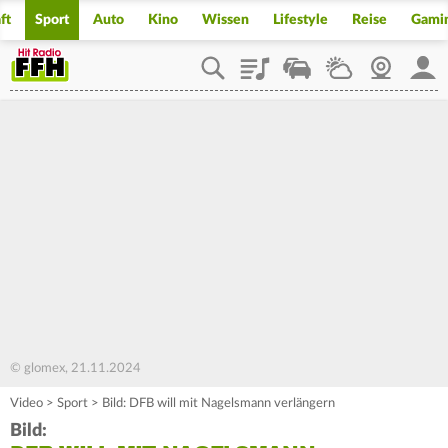
ft
Sport
Auto
Kino
Wissen
Lifestyle
Reise
Gami
Playlist
Staupilot
Wetter
Webcam
Mein
© glomex, 21.11.2024
Video
>
Sport
>
Bild: DFB will mit Nagelsmann verlängern
Bild: