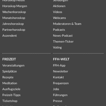
Horoskop Heute
Sendungen
Horoskop Morgen
Aktionen
Wochenhoroskop
Videos
Monatshoroskop
Webcams
Jahreshoroskop
Moderatoren & Team
Partnerhoroskop
Podcasts
Aszendent
News-Podcast
Themen-Ticker
Voting
FREIZEIT
FFH-WELT
Veranstaltungen
FFH-App
Spielplätze
Newsletter
Rezepte
Kontakt
Meditation
Frequenzen
Ausflugsziele
Jobs
Freizeit-Tipps
Führungen
Ticketshop
Presse