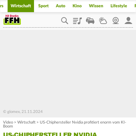
rs
Wirtschaft
Sport
Auto
Kino
Wissen
Lifestyle
Playlist
Staupilot
Wetter
Webcam
Mein
© glomex, 21.11.2024
Video
>
Wirtschaft
>
US-Chiphersteller Nvidia profitiert enorm vom KI-
Boom
US-CHIPHERSTELLER NVIDIA