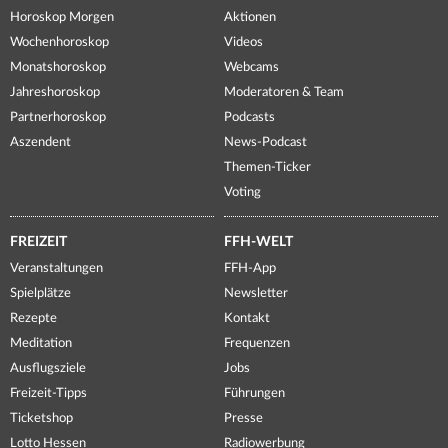
Horoskop Morgen
Aktionen
Wochenhoroskop
Videos
Monatshoroskop
Webcams
Jahreshoroskop
Moderatoren & Team
Partnerhoroskop
Podcasts
Aszendent
News-Podcast
Themen-Ticker
Voting
FREIZEIT
FFH-WELT
Veranstaltungen
FFH-App
Spielplätze
Newsletter
Rezepte
Kontakt
Meditation
Frequenzen
Ausflugsziele
Jobs
Freizeit-Tipps
Führungen
Ticketshop
Presse
Lotto Hessen
Radiowerbung