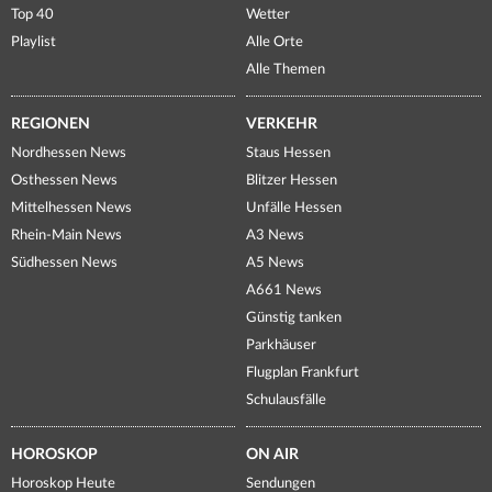
Top 40
Wetter
Playlist
Alle Orte
Alle Themen
REGIONEN
VERKEHR
Nordhessen News
Staus Hessen
Osthessen News
Blitzer Hessen
Mittelhessen News
Unfälle Hessen
Rhein-Main News
A3 News
Südhessen News
A5 News
A661 News
Günstig tanken
Parkhäuser
Flugplan Frankfurt
Schulausfälle
HOROSKOP
ON AIR
Horoskop Heute
Sendungen