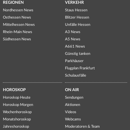
REGIONEN
VERKEHR
Nordhessen News
Staus Hessen
Osthessen News
Blitzer Hessen
Mittelhessen News
Unfälle Hessen
Rhein-Main News
A3 News
Südhessen News
A5 News
A661 News
Günstig tanken
Parkhäuser
Flugplan Frankfurt
Schulausfälle
HOROSKOP
ON AIR
Horoskop Heute
Sendungen
Horoskop Morgen
Aktionen
Wochenhoroskop
Videos
Monatshoroskop
Webcams
Jahreshoroskop
Moderatoren & Team