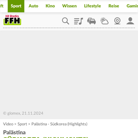
ft
Sport
Auto
Kino
Wissen
Lifestyle
Reise
Gami
Playlist
Staupilot
Wetter
Webcam
Mein
© glomex, 21.11.2024
Video
>
Sport
>
Palästina - Südkorea (Highlights)
Palästina