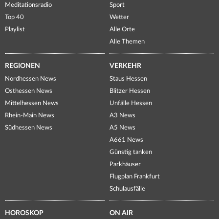
Meditationsradio
Sport
Top 40
Wetter
Playlist
Alle Orte
Alle Themen
REGIONEN
VERKEHR
Nordhessen News
Staus Hessen
Osthessen News
Blitzer Hessen
Mittelhessen News
Unfälle Hessen
Rhein-Main News
A3 News
Südhessen News
A5 News
A661 News
Günstig tanken
Parkhäuser
Flugplan Frankfurt
Schulausfälle
HOROSKOP
ON AIR