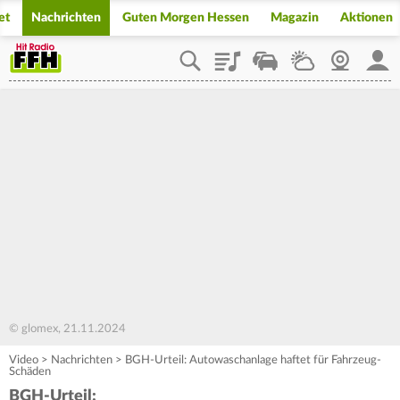
et
Nachrichten
Guten Morgen Hessen
Magazin
Aktionen
Playlist
Staupilot
Wetter
Webcam
Mein
© glomex, 21.11.2024
Video
>
Nachrichten
>
BGH-Urteil: Autowaschanlage haftet für Fahrzeug-
Schäden
BGH-Urteil: