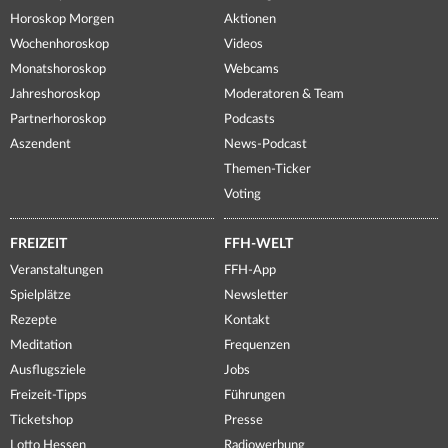
Horoskop Morgen
Aktionen
Wochenhoroskop
Videos
Monatshoroskop
Webcams
Jahreshoroskop
Moderatoren & Team
Partnerhoroskop
Podcasts
Aszendent
News-Podcast
Themen-Ticker
Voting
FREIZEIT
FFH-WELT
Veranstaltungen
FFH-App
Spielplätze
Newsletter
Rezepte
Kontakt
Meditation
Frequenzen
Ausflugsziele
Jobs
Freizeit-Tipps
Führungen
Ticketshop
Presse
Lotto Hessen
Radiowerbung