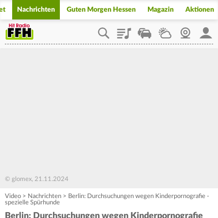
et
Nachrichten
Guten Morgen Hessen
Magazin
Aktionen
Playlist
Staupilot
Wetter
Webcam
Mein
© glomex, 21.11.2024
Video
>
Nachrichten
>
Berlin: Durchsuchungen wegen Kinderpornografie -
spezielle Spürhunde
Berlin: Durchsuchungen wegen Kinderpornografie