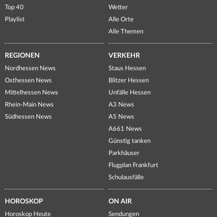
Top 40
Wetter
Playlist
Alle Orte
Alle Themen
REGIONEN
VERKEHR
Nordhessen News
Staus Hessen
Osthessen News
Blitzer Hessen
Mittelhessen News
Unfälle Hessen
Rhein-Main News
A3 News
Südhessen News
A5 News
A661 News
Günstig tanken
Parkhäuser
Flugplan Frankfurt
Schulausfälle
HOROSKOP
ON AIR
Horoskop Heute
Sendungen