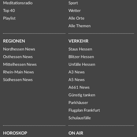
Meditationsradio
Sport
Top 40
Wetter
Playlist
Alle Orte
Alle Themen
REGIONEN
VERKEHR
Nordhessen News
Staus Hessen
Osthessen News
Blitzer Hessen
Mittelhessen News
Unfälle Hessen
Rhein-Main News
A3 News
Südhessen News
A5 News
A661 News
Günstig tanken
Parkhäuser
Flugplan Frankfurt
Schulausfälle
HOROSKOP
ON AIR