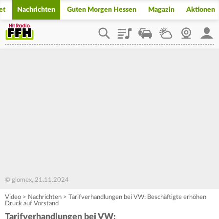
et
Nachrichten
Guten Morgen Hessen
Magazin
Aktionen
Playlist
Staupilot
Wetter
Webcam
Mein
© glomex, 21.11.2024
Video
>
Nachrichten
>
Tarifverhandlungen bei VW: Beschäftigte erhöhen
Druck auf Vorstand
Tarifverhandlungen bei VW: