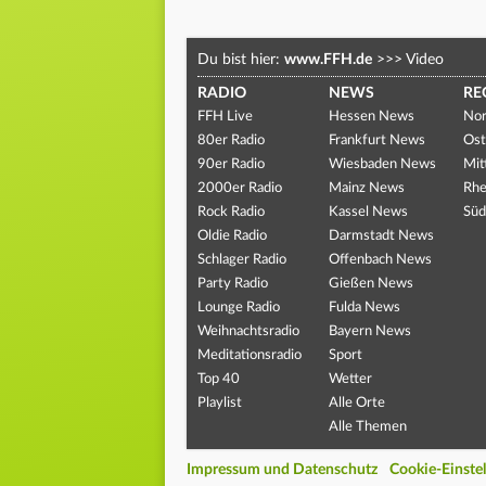
Du bist hier:
www.FFH.de
>>>
Video
RADIO
NEWS
RE
FFH Live
Hessen News
Nor
80er Radio
Frankfurt News
Ost
90er Radio
Wiesbaden News
Mit
2000er Radio
Mainz News
Rhe
Rock Radio
Kassel News
Süd
Oldie Radio
Darmstadt News
Schlager Radio
Offenbach News
Party Radio
Gießen News
Lounge Radio
Fulda News
Weihnachtsradio
Bayern News
Meditationsradio
Sport
Top 40
Wetter
Playlist
Alle Orte
Alle Themen
Impressum und Datenschutz
Cookie-Einste