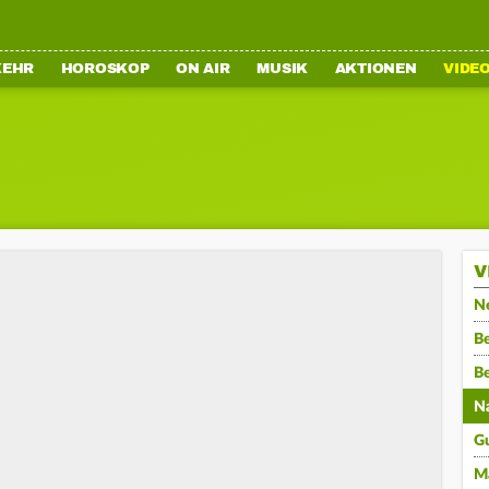
KEHR
HOROSKOP
ON AIR
MUSIK
AKTIONEN
VIDE
V
N
Be
B
N
G
M