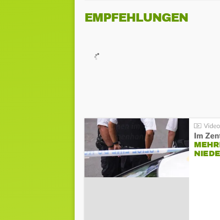
EMPFEHLUNGEN
Im Zen
MEHR
NIED