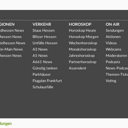
GIONEN
VERKEHR
HOROSKOP
ON AIR
dhessen News
Staus Hessen
Horoskop Heute
Sendungen
hessen News
Blitzer Hessen
Horoskop Morgen
Aktionen
telhessen News
Unfälle Hessen
Wochenhoroskop
Videos
in-Main News
A3 News
Monatshoroskop
Webcams
hessen News
A5 News
Jahreshoroskop
Moderatoren
A661 News
Partnerhoroskop
Podcasts
Günstig tanken
Aszendent
News-Podcas
Parkhäuser
Themen-Tick
Flugplan Frankfurt
Voting
Schulausfälle
llungen