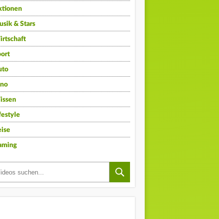
ktionen
sik & Stars
rtschaft
ort
uto
ino
issen
festyle
ise
aming