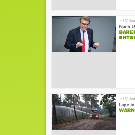
Nach Un
BAREI
NTSC
WARN