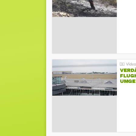
VERD
FLUGH
UMGE