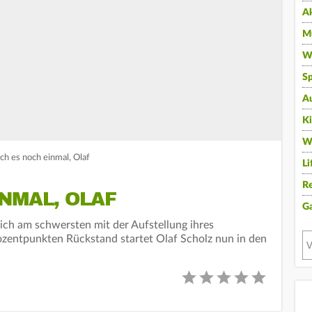
A
Mu
Wi
Sp
A
K
W
ch es noch einmal, Olaf
Li
Re
NMAL, OLAF
G
sich am schwersten mit der Aufstellung ihres
ozentpunkten Rückstand startet Olaf Scholz nun in den