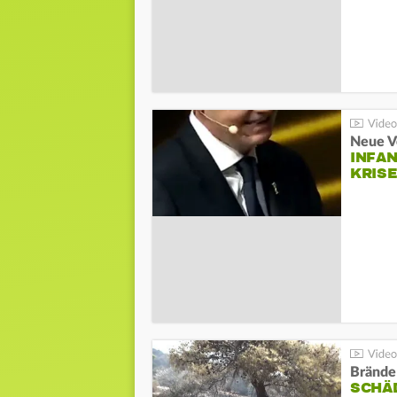
Neue V
INFA
KRIS
Brände
SCHÄ