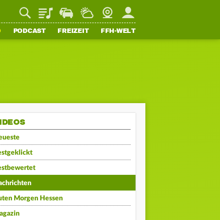
Playlist
Staupilot
Wetter
Webcam
Mein FFH
O
PODCAST
FREIZEIT
FFH-WELT
IDEOS
eueste
stgeklickt
estbewertet
achrichten
uten Morgen Hessen
agazin