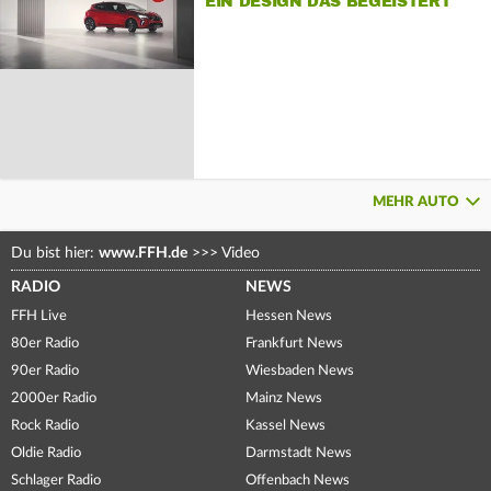
EIN DESIGN DAS BEGEISTERT
MEHR AUTO
Du bist hier:
www.FFH.de
>>>
Video
RADIO
NEWS
FFH Live
Hessen News
80er Radio
Frankfurt News
90er Radio
Wiesbaden News
2000er Radio
Mainz News
Rock Radio
Kassel News
Oldie Radio
Darmstadt News
Schlager Radio
Offenbach News