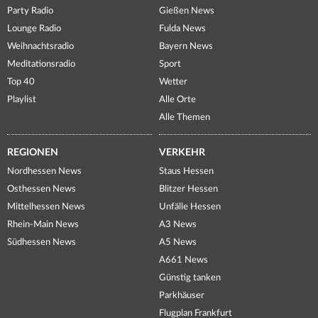
Party Radio
Gießen News
Lounge Radio
Fulda News
Weihnachtsradio
Bayern News
Meditationsradio
Sport
Top 40
Wetter
Playlist
Alle Orte
Alle Themen
REGIONEN
VERKEHR
Nordhessen News
Staus Hessen
Osthessen News
Blitzer Hessen
Mittelhessen News
Unfälle Hessen
Rhein-Main News
A3 News
Südhessen News
A5 News
A661 News
Günstig tanken
Parkhäuser
Flugplan Frankfurt