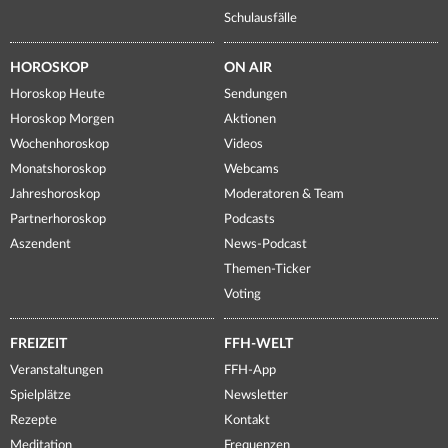
Schulausfälle
HOROSKOP
ON AIR
Horoskop Heute
Sendungen
Horoskop Morgen
Aktionen
Wochenhoroskop
Videos
Monatshoroskop
Webcams
Jahreshoroskop
Moderatoren & Team
Partnerhoroskop
Podcasts
Aszendent
News-Podcast
Themen-Ticker
Voting
FREIZEIT
FFH-WELT
Veranstaltungen
FFH-App
Spielplätze
Newsletter
Rezepte
Kontakt
Meditation
Frequenzen