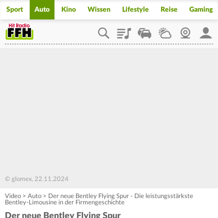
Sport
Auto
Kino
Wissen
Lifestyle
Reise
Gaming
Playlist
Staupilot
Wetter
Webcam
Mein
© glomex, 22.11.2024
Video
>
Auto
>
Der neue Bentley Flying Spur - Die leistungsstärkste
Bentley-Limousine in der Firmengeschichte
Der neue Bentley Flying Spur