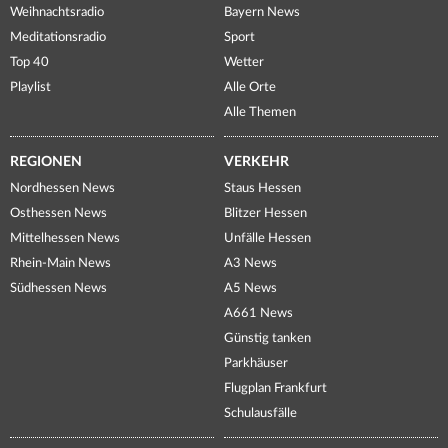
Weihnachtsradio
Bayern News
Meditationsradio
Sport
Top 40
Wetter
Playlist
Alle Orte
Alle Themen
REGIONEN
VERKEHR
Nordhessen News
Staus Hessen
Osthessen News
Blitzer Hessen
Mittelhessen News
Unfälle Hessen
Rhein-Main News
A3 News
Südhessen News
A5 News
A661 News
Günstig tanken
Parkhäuser
Flugplan Frankfurt
Schulausfälle