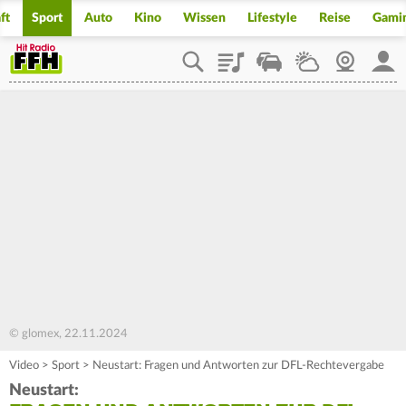
ft
Sport
Auto
Kino
Wissen
Lifestyle
Reise
Gami
Playlist
Staupilot
Wetter
Webcam
Mein
© glomex, 22.11.2024
Video
>
Sport
>
Neustart: Fragen und Antworten zur DFL-Rechtevergabe
Neustart: