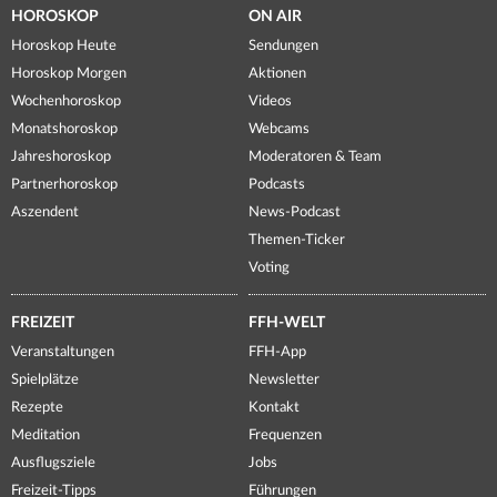
HOROSKOP
ON AIR
Horoskop Heute
Sendungen
Horoskop Morgen
Aktionen
Wochenhoroskop
Videos
Monatshoroskop
Webcams
Jahreshoroskop
Moderatoren & Team
Partnerhoroskop
Podcasts
Aszendent
News-Podcast
Themen-Ticker
Voting
FREIZEIT
FFH-WELT
Veranstaltungen
FFH-App
Spielplätze
Newsletter
Rezepte
Kontakt
Meditation
Frequenzen
Ausflugsziele
Jobs
Freizeit-Tipps
Führungen