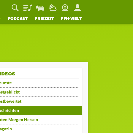
Playlist
Staupilot
Wetter
Webcam
Mein FFH
O
PODCAST
FREIZEIT
FFH-WELT
IDEOS
eueste
stgeklickt
estbewertet
achrichten
uten Morgen Hessen
agazin