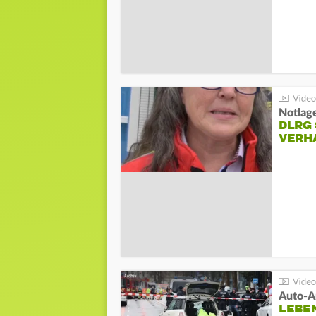
Notlag
DLRG 
VERH
LEBE