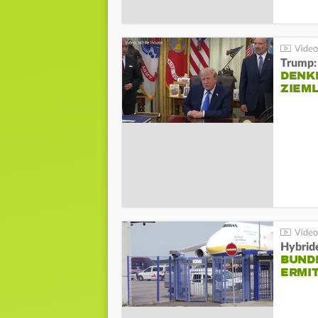
Trump:
DENKE
ZIEML
Hybrid
BUND
ERMI