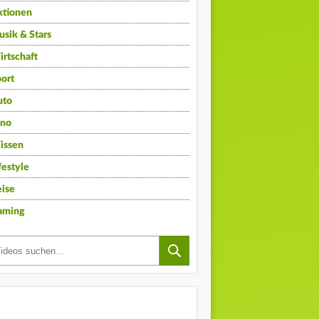
ktionen
sik & Stars
rtschaft
ort
uto
ino
issen
festyle
ise
aming