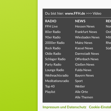
Du bist hier:
www.FFH.de
>>>
Video
RADIO
NEWS
RE
FFH Live
Hessen News
Nor
80er Radio
Frankfurt News
Ost
90er Radio
Wiesbaden News
Mit
2000er Radio
Mainz News
Rhe
Rock Radio
Kassel News
Süd
Oldie Radio
Darmstadt News
Schlager Radio
Offenbach News
Party Radio
Gießen News
Lounge Radio
Fulda News
Weihnachtsradio
Bayern News
Meditationsradio
Sport
Top 40
Wetter
Playlist
Alle Orte
Alle Themen
Impressum und Datenschutz
Cookie-Einste