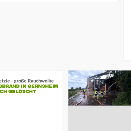
letzte - große Rauchwolke
BRAND IN GERNSHEIM E
CH GELÖSCHT