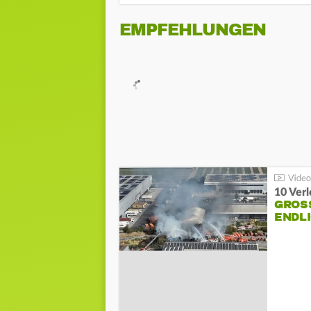
EMPFEHLUNGEN
10 Ver
GROSS
NDLI