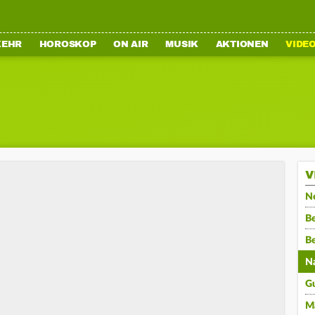
KEHR
HOROSKOP
ON AIR
MUSIK
AKTIONEN
VIDE
V
N
Be
B
N
G
M