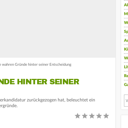
A
Mu
Wi
Sp
A
K
W
ie wahren Gründe hinter seiner Entscheidung
Li
Re
NDE HINTER SEINER
G
erkandidatur zurückgezogen hat, beleuchtet ein
ergründe.