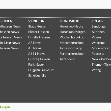
GIONEN
VERKEHR
HOROSKOP
ON AIR
dhessen News
Staus Hessen
Horoskop Heute
Sendungen
hessen News
Blitzer Hessen
Horoskop Morgen
Aktionen
telhessen News
Unfälle Hessen
Wochenhoroskop
Videos
in-Main News
A3 News
Monatshoroskop
Webcams
hessen News
A5 News
Jahreshoroskop
Moderatoren
A661 News
Partnerhoroskop
Podcasts
Günstig tanken
Aszendent
News-Podcas
Parkhäuser
Themen-Tick
Flugplan Frankfurt
Voting
Schulausfälle
llungen