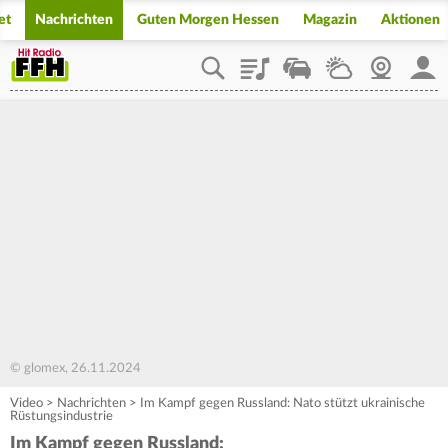
et
Nachrichten
Guten Morgen Hessen
Magazin
Aktionen
Playlist
Staupilot
Wetter
Webcam
Mein
© glomex, 26.11.2024
Video
>
Nachrichten
>
Im Kampf gegen Russland: Nato stützt ukrainische
Rüstungsindustrie
Im Kampf gegen Russland: