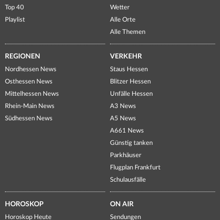
Top 40
Wetter
Playlist
Alle Orte
Alle Themen
REGIONEN
VERKEHR
Nordhessen News
Staus Hessen
Osthessen News
Blitzer Hessen
Mittelhessen News
Unfälle Hessen
Rhein-Main News
A3 News
Südhessen News
A5 News
A661 News
Günstig tanken
Parkhäuser
Flugplan Frankfurt
Schulausfälle
HOROSKOP
ON AIR
Horoskop Heute
Sendungen