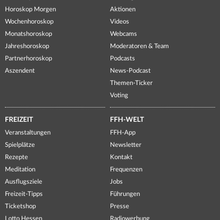
Horoskop Morgen
Aktionen
Wochenhoroskop
Videos
Monatshoroskop
Webcams
Jahreshoroskop
Moderatoren & Team
Partnerhoroskop
Podcasts
Aszendent
News-Podcast
Themen-Ticker
Voting
FREIZEIT
FFH-WELT
Veranstaltungen
FFH-App
Spielplätze
Newsletter
Rezepte
Kontakt
Meditation
Frequenzen
Ausflugsziele
Jobs
Freizeit-Tipps
Führungen
Ticketshop
Presse
Lotto Hessen
Radiowerbung