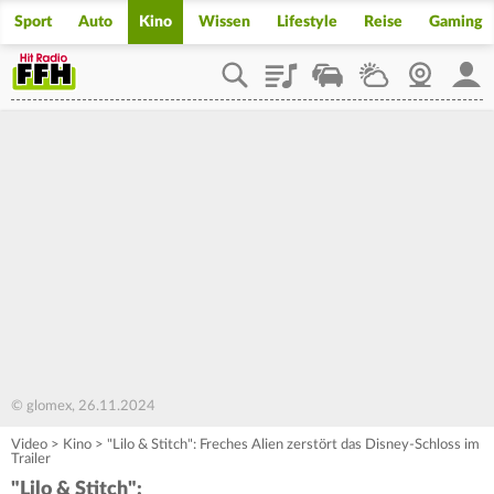
Sport
Auto
Kino
Wissen
Lifestyle
Reise
Gaming
Playlist
Staupilot
Wetter
Webcam
Mein
© glomex, 26.11.2024
Video
>
Kino
>
"Lilo & Stitch": Freches Alien zerstört das Disney-Schloss im
Trailer
"Lilo & Stitch":