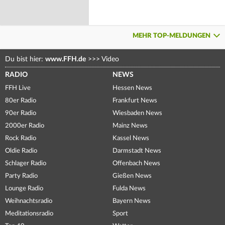
MEHR TOP-MELDUNGEN
Du bist hier:
www.FFH.de
>>>
Video
RADIO
NEWS
FFH Live
Hessen News
80er Radio
Frankfurt News
90er Radio
Wiesbaden News
2000er Radio
Mainz News
Rock Radio
Kassel News
Oldie Radio
Darmstadt News
Schlager Radio
Offenbach News
Party Radio
Gießen News
Lounge Radio
Fulda News
Weihnachtsradio
Bayern News
Meditationsradio
Sport