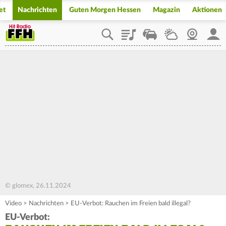
et
Nachrichten
Guten Morgen Hessen
Magazin
Aktionen
Playlist
Staupilot
Wetter
Webcam
Mein
© glomex, 26.11.2024
Video
>
Nachrichten
>
EU-Verbot: Rauchen im Freien bald illegal?
EU-Verbot: