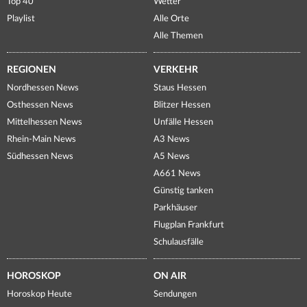
Top 40
Wetter
Playlist
Alle Orte
Alle Themen
REGIONEN
VERKEHR
Nordhessen News
Staus Hessen
Osthessen News
Blitzer Hessen
Mittelhessen News
Unfälle Hessen
Rhein-Main News
A3 News
Südhessen News
A5 News
A661 News
Günstig tanken
Parkhäuser
Flugplan Frankfurt
Schulausfälle
HOROSKOP
ON AIR
Horoskop Heute
Sendungen