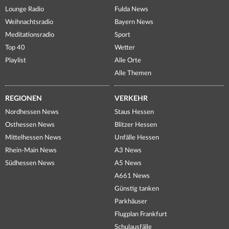
Lounge Radio
Fulda News
Weihnachtsradio
Bayern News
Meditationsradio
Sport
Top 40
Wetter
Playlist
Alle Orte
Alle Themen
REGIONEN
VERKEHR
Nordhessen News
Staus Hessen
Osthessen News
Blitzer Hessen
Mittelhessen News
Unfälle Hessen
Rhein-Main News
A3 News
Südhessen News
A5 News
A661 News
Günstig tanken
Parkhäuser
Flugplan Frankfurt
Schulausfälle