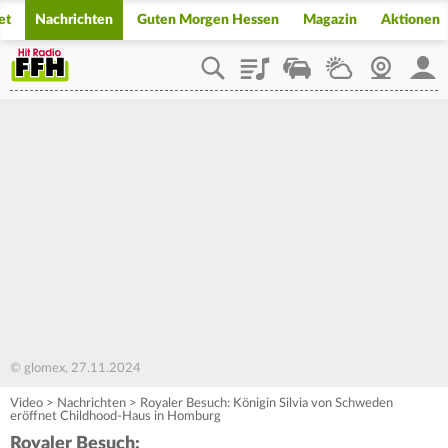
et
Nachrichten
Guten Morgen Hessen
Magazin
Aktionen
Playlist
Staupilot
Wetter
Webcam
Mein
© glomex, 27.11.2024
Video
>
Nachrichten
>
Royaler Besuch: Königin Silvia von Schweden
eröffnet Childhood-Haus in Homburg
Royaler Besuch: