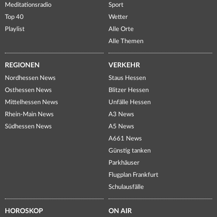
Meditationsradio
Sport
Top 40
Wetter
Playlist
Alle Orte
Alle Themen
REGIONEN
VERKEHR
Nordhessen News
Staus Hessen
Osthessen News
Blitzer Hessen
Mittelhessen News
Unfälle Hessen
Rhein-Main News
A3 News
Südhessen News
A5 News
A661 News
Günstig tanken
Parkhäuser
Flugplan Frankfurt
Schulausfälle
HOROSKOP
ON AIR