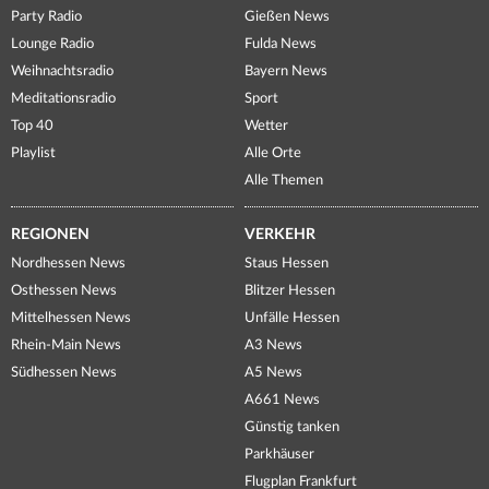
Party Radio
Gießen News
Lounge Radio
Fulda News
Weihnachtsradio
Bayern News
Meditationsradio
Sport
Top 40
Wetter
Playlist
Alle Orte
Alle Themen
REGIONEN
VERKEHR
Nordhessen News
Staus Hessen
Osthessen News
Blitzer Hessen
Mittelhessen News
Unfälle Hessen
Rhein-Main News
A3 News
Südhessen News
A5 News
A661 News
Günstig tanken
Parkhäuser
Flugplan Frankfurt