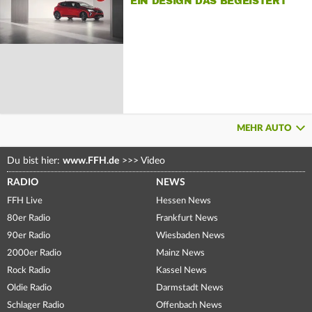
EIN DESIGN DAS BEGEISTERT
MEHR AUTO
Du bist hier:
www.FFH.de
>>>
Video
RADIO
NEWS
FFH Live
Hessen News
80er Radio
Frankfurt News
90er Radio
Wiesbaden News
2000er Radio
Mainz News
Rock Radio
Kassel News
Oldie Radio
Darmstadt News
Schlager Radio
Offenbach News