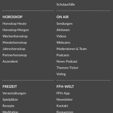
Schulausfälle
HOROSKOP
ON AIR
Horoskop Heute
Sendungen
Horoskop Morgen
Aktionen
Wochenhoroskop
Videos
Monatshoroskop
Webcams
Jahreshoroskop
Moderatoren & Team
Partnerhoroskop
Podcasts
Aszendent
News-Podcast
Themen-Ticker
Voting
FREIZEIT
FFH-WELT
Veranstaltungen
FFH-App
Spielplätze
Newsletter
Rezepte
Kontakt
Meditation
Frequenzen