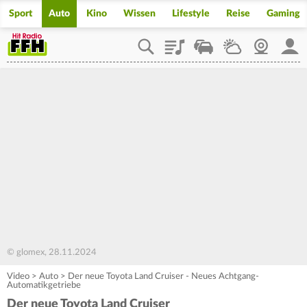
Sport
Auto
Kino
Wissen
Lifestyle
Reise
Gaming
Playlist
Staupilot
Wetter
Webcam
Mein
© glomex, 28.11.2024
Video
>
Auto
>
Der neue Toyota Land Cruiser - Neues Achtgang-
Automatikgetriebe
Der neue Toyota Land Cruiser