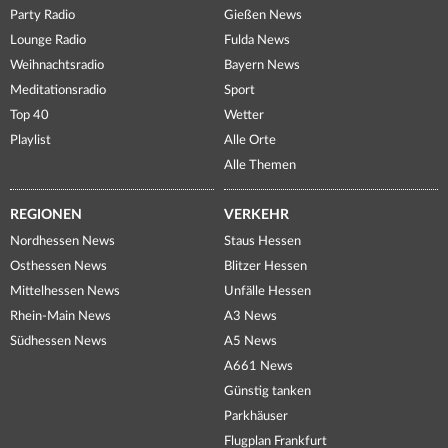
Party Radio
Gießen News
Lounge Radio
Fulda News
Weihnachtsradio
Bayern News
Meditationsradio
Sport
Top 40
Wetter
Playlist
Alle Orte
Alle Themen
REGIONEN
VERKEHR
Nordhessen News
Staus Hessen
Osthessen News
Blitzer Hessen
Mittelhessen News
Unfälle Hessen
Rhein-Main News
A3 News
Südhessen News
A5 News
A661 News
Günstig tanken
Parkhäuser
Flugplan Frankfurt