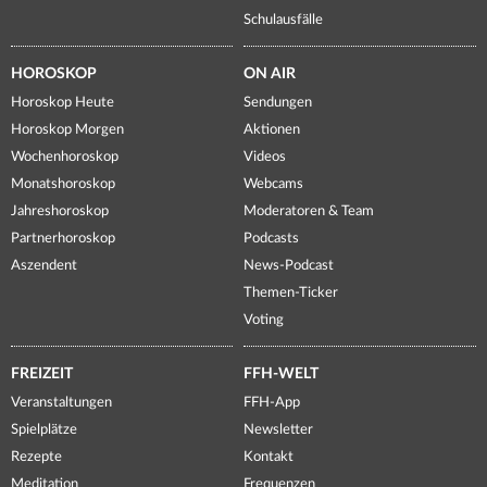
Schulausfälle
HOROSKOP
ON AIR
Horoskop Heute
Sendungen
Horoskop Morgen
Aktionen
Wochenhoroskop
Videos
Monatshoroskop
Webcams
Jahreshoroskop
Moderatoren & Team
Partnerhoroskop
Podcasts
Aszendent
News-Podcast
Themen-Ticker
Voting
FREIZEIT
FFH-WELT
Veranstaltungen
FFH-App
Spielplätze
Newsletter
Rezepte
Kontakt
Meditation
Frequenzen