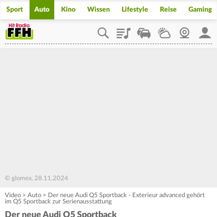
Sport
Auto
Kino
Wissen
Lifestyle
Reise
Gaming
Playlist
Staupilot
Wetter
Webcam
Mein
© glomex, 28.11.2024
Video
>
Auto
>
Der neue Audi Q5 Sportback - Exterieur advanced gehört
im Q5 Sportback zur Serienausstattung
Der neue Audi Q5 Sportback