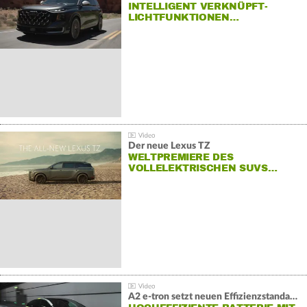
INTELLIGENT VERKNÜPFT-
LICHTFUNKTIONEN…
Der neue Lexus TZ
WELTPREMIERE DES
VOLLELEKTRISCHEN SUVS…
A2 e-tron setzt neuen Effizienzstandard bei Audi