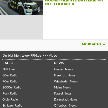
HOCHEFFIZIENTE BATTERIE MIT
INTELLIGENTER…
MEHR AUTO
Du bist hier:
www.FFH.de
>>>
Video
RADIO
NEWS
FFH Live
Hessen News
80er Radio
Frankfurt News
90er Radio
Wiesbaden News
2000er Radio
Mainz News
Rock Radio
Kassel News
Oldie Radio
Darmstadt News
Schlager Radio
Offenbach News