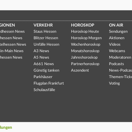
GIONEN
VERKEHR
HOROSKOP
ON AIR
dhessen News
Staus Hessen
Horoskop Heute
Sendungen
hessen News
Blitzer Hessen
Horoskop Morgen
Aktionen
telhessen News
Unfälle Hessen
Wochenhoroskop
Videos
in-Main News
A3 News
Monatshoroskop
Webcams
hessen News
A5 News
Jahreshoroskop
Moderatoren
A661 News
Partnerhoroskop
Podcasts
Günstig tanken
Aszendent
News-Podcas
Parkhäuser
Themen-Tick
Flugplan Frankfurt
Voting
Schulausfälle
llungen