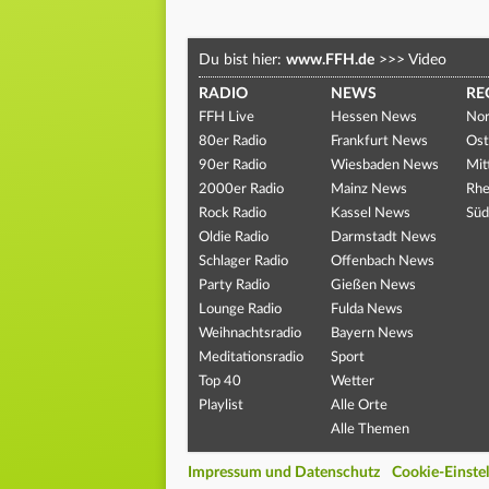
Du bist hier:
www.FFH.de
>>>
Video
RADIO
NEWS
RE
FFH Live
Hessen News
Nor
80er Radio
Frankfurt News
Ost
90er Radio
Wiesbaden News
Mit
2000er Radio
Mainz News
Rhe
Rock Radio
Kassel News
Süd
Oldie Radio
Darmstadt News
Schlager Radio
Offenbach News
Party Radio
Gießen News
Lounge Radio
Fulda News
Weihnachtsradio
Bayern News
Meditationsradio
Sport
Top 40
Wetter
Playlist
Alle Orte
Alle Themen
Impressum und Datenschutz
Cookie-Einste