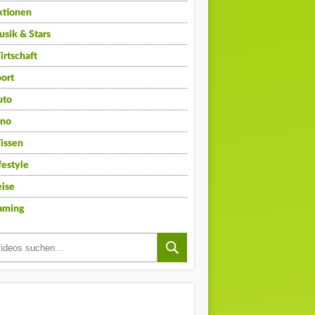
ktionen
sik & Stars
rtschaft
ort
uto
ino
issen
festyle
ise
aming