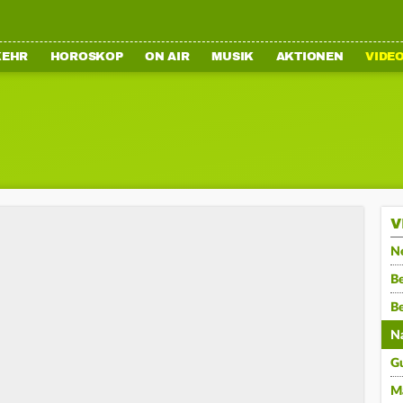
KEHR
HOROSKOP
ON AIR
MUSIK
AKTIONEN
VIDE
V
N
Be
B
N
G
M