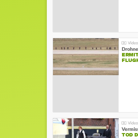
Drohnen
ERMI
FLUG
Vermis
TOD 