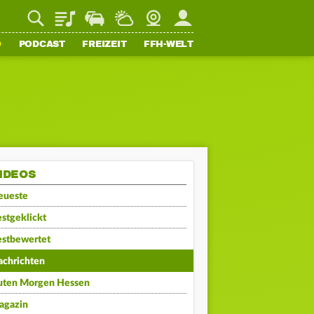
Playlist
Staupilot
Wetter
Webcam
Mein FFH
O
PODCAST
FREIZEIT
FFH-WELT
IDEOS
eueste
stgeklickt
estbewertet
achrichten
uten Morgen Hessen
agazin