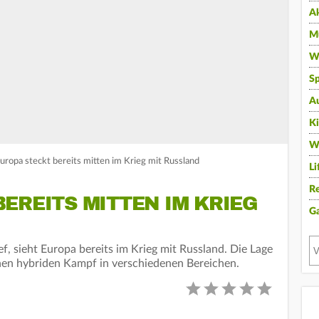
A
Mu
Wi
Sp
A
K
W
ropa steckt bereits mitten im Krieg mit Russland
Li
Re
EREITS MITTEN IM KRIEG
G
, sieht Europa bereits im Krieg mit Russland. Die Lage
inen hybriden Kampf in verschiedenen Bereichen.