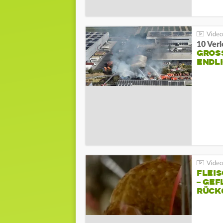
10 Ver
GROSS
NDLI
FLEI
– GEF
ÜCKG