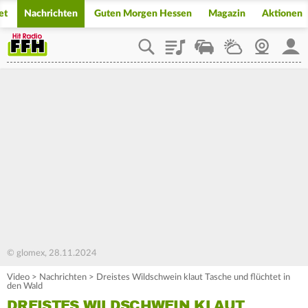
et
Nachrichten
Guten Morgen Hessen
Magazin
Aktionen
Playlist
Staupilot
Wetter
Webcam
Mein
© glomex, 28.11.2024
Video
>
Nachrichten
>
Dreistes Wildschwein klaut Tasche und flüchtet in
den Wald
DREISTES WILDSCHWEIN KLAUT