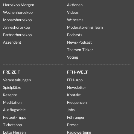
Horoskop Morgen
Aktionen
Wochenhoroskop
Videos
Monatshoroskop
Webcams
Jahreshoroskop
Moderatoren & Team
Partnerhoroskop
Podcasts
Aszendent
News-Podcast
Themen-Ticker
Voting
FREIZEIT
FFH-WELT
Veranstaltungen
FFH-App
Spielplätze
Newsletter
Rezepte
Kontakt
Meditation
Frequenzen
Ausflugsziele
Jobs
Freizeit-Tipps
Führungen
Ticketshop
Presse
Lotto Hessen
Radiowerbung