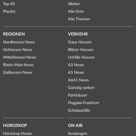
Top 40
Wetter
Playlist
Alle Orte
Alle Themen
REGIONEN
VERKEHR
Nordhessen News
Staus Hessen
Osthessen News
Blitzer Hessen
Mittelhessen News
Unfälle Hessen
Rhein-Main News
A3 News
Südhessen News
A5 News
A661 News
Günstig tanken
Parkhäuser
Flugplan Frankfurt
Schulausfälle
HOROSKOP
ON AIR
Horoskop Heute
Sendungen