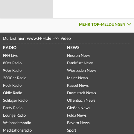
MEHR TOP-MELDUNGEN
Du bist hier:
www.FFH.de
>>>
Video
RADIO
NEWS
FFH Live
Hessen News
80er Radio
Frankfurt News
90er Radio
Wiesbaden News
2000er Radio
Mainz News
Rock Radio
Kassel News
Oldie Radio
Darmstadt News
Schlager Radio
Offenbach News
Party Radio
Gießen News
Lounge Radio
Fulda News
Weihnachtsradio
Bayern News
Meditationsradio
Sport