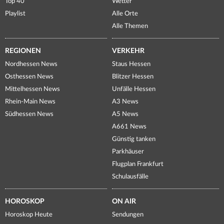
Top 40
Wetter
Playlist
Alle Orte
Alle Themen
REGIONEN
VERKEHR
Nordhessen News
Staus Hessen
Osthessen News
Blitzer Hessen
Mittelhessen News
Unfälle Hessen
Rhein-Main News
A3 News
Südhessen News
A5 News
A661 News
Günstig tanken
Parkhäuser
Flugplan Frankfurt
Schulausfälle
HOROSKOP
ON AIR
Horoskop Heute
Sendungen