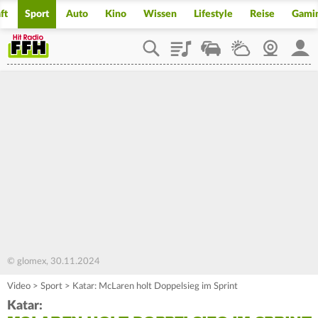
ft
Sport
Auto
Kino
Wissen
Lifestyle
Reise
Gami
Playlist
Staupilot
Wetter
Webcam
Mein
© glomex, 30.11.2024
Video
>
Sport
>
Katar: McLaren holt Doppelsieg im Sprint
Katar: