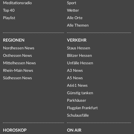
Meditationsradio
Sport
Top 40
Wetter
Playlist
Alle Orte
Alle Themen
REGIONEN
VERKEHR
Nordhessen News
Staus Hessen
Osthessen News
Blitzer Hessen
Mittelhessen News
Unfälle Hessen
Rhein-Main News
A3 News
Südhessen News
A5 News
A661 News
Günstig tanken
Parkhäuser
Flugplan Frankfurt
Schulausfälle
HOROSKOP
ON AIR