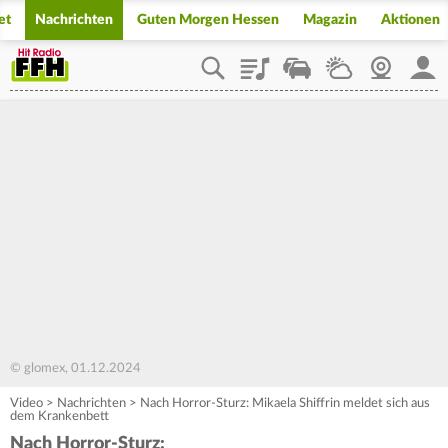
et
Nachrichten
Guten Morgen Hessen
Magazin
Aktionen
Playlist
Staupilot
Wetter
Webcam
Mein
© glomex, 01.12.2024
Video
>
Nachrichten
>
Nach Horror-Sturz: Mikaela Shiffrin meldet sich aus
dem Krankenbett
Nach Horror-Sturz: