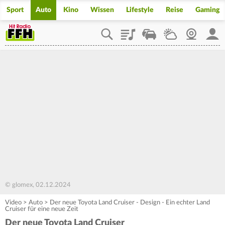
Sport
Auto
Kino
Wissen
Lifestyle
Reise
Gaming
Playlist
Staupilot
Wetter
Webcam
Mein
© glomex, 02.12.2024
Video
>
Auto
>
Der neue Toyota Land Cruiser - Design - Ein echter Land
Cruiser für eine neue Zeit
Der neue Toyota Land Cruiser