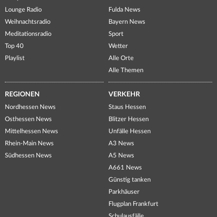
Lounge Radio
Fulda News
Weihnachtsradio
Bayern News
Meditationsradio
Sport
Top 40
Wetter
Playlist
Alle Orte
Alle Themen
REGIONEN
VERKEHR
Nordhessen News
Staus Hessen
Osthessen News
Blitzer Hessen
Mittelhessen News
Unfälle Hessen
Rhein-Main News
A3 News
Südhessen News
A5 News
A661 News
Günstig tanken
Parkhäuser
Flugplan Frankfurt
Schulausfälle