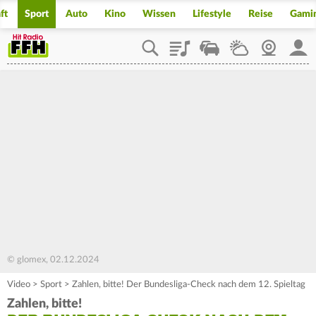
ft
Sport
Auto
Kino
Wissen
Lifestyle
Reise
Gami
Playlist
Staupilot
Wetter
Webcam
Mein
© glomex, 02.12.2024
Video
>
Sport
>
Zahlen, bitte! Der Bundesliga-Check nach dem 12. Spieltag
Zahlen, bitte!