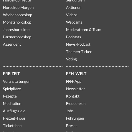
Horoskop Heute
Sendungen
Horoskop Morgen
Aktionen
Wochenhoroskop
Videos
Monatshoroskop
Webcams
Jahreshoroskop
Moderatoren & Team
Partnerhoroskop
Podcasts
Aszendent
News-Podcast
Themen-Ticker
Voting
FREIZEIT
FFH-WELT
Veranstaltungen
FFH-App
Spielplätze
Newsletter
Rezepte
Kontakt
Meditation
Frequenzen
Ausflugsziele
Jobs
Freizeit-Tipps
Führungen
Ticketshop
Presse