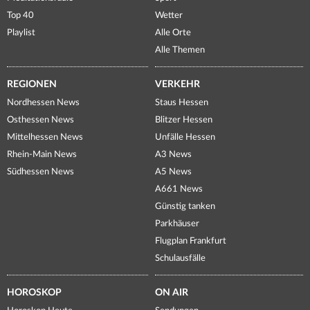
Top 40
Wetter
Playlist
Alle Orte
Alle Themen
REGIONEN
VERKEHR
Nordhessen News
Staus Hessen
Osthessen News
Blitzer Hessen
Mittelhessen News
Unfälle Hessen
Rhein-Main News
A3 News
Südhessen News
A5 News
A661 News
Günstig tanken
Parkhäuser
Flugplan Frankfurt
Schulausfälle
HOROSKOP
ON AIR