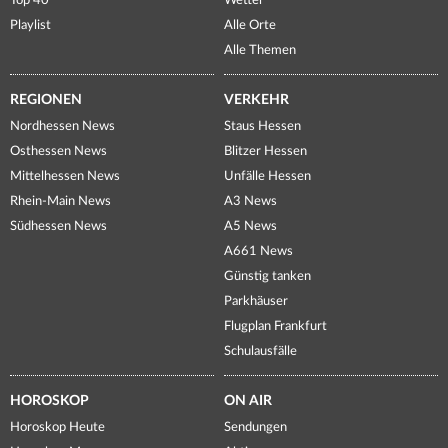
Top 40
Wetter
Playlist
Alle Orte
Alle Themen
REGIONEN
VERKEHR
Nordhessen News
Staus Hessen
Osthessen News
Blitzer Hessen
Mittelhessen News
Unfälle Hessen
Rhein-Main News
A3 News
Südhessen News
A5 News
A661 News
Günstig tanken
Parkhäuser
Flugplan Frankfurt
Schulausfälle
HOROSKOP
ON AIR
Horoskop Heute
Sendungen