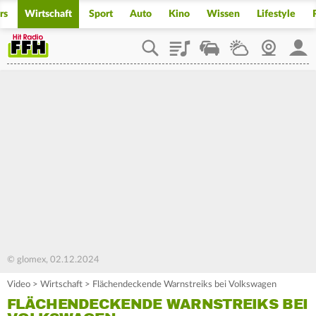
rs
Wirtschaft
Sport
Auto
Kino
Wissen
Lifestyle
Playlist
Staupilot
Wetter
Webcam
Mein
© glomex, 02.12.2024
Video
>
Wirtschaft
>
Flächendeckende Warnstreiks bei Volkswagen
FLÄCHENDECKENDE WARNSTREIKS BEI