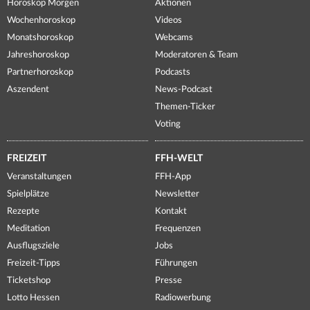
Horoskop Morgen
Aktionen
Wochenhoroskop
Videos
Monatshoroskop
Webcams
Jahreshoroskop
Moderatoren & Team
Partnerhoroskop
Podcasts
Aszendent
News-Podcast
Themen-Ticker
Voting
FREIZEIT
FFH-WELT
Veranstaltungen
FFH-App
Spielplätze
Newsletter
Rezepte
Kontakt
Meditation
Frequenzen
Ausflugsziele
Jobs
Freizeit-Tipps
Führungen
Ticketshop
Presse
Lotto Hessen
Radiowerbung