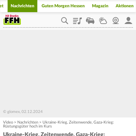
et
Nachrichten
Guten Morgen Hessen
Magazin
Aktionen
Playlist
Staupilot
Wetter
Webcam
Mein
© glomex, 02.12.2024
Video
>
Nachrichten
>
Ukraine-Krieg, Zeitenwende, Gaza-Krieg:
Rüstungsgüter hoch im Kurs
Ukraine-Krieg, Zeitenwende, Gaza-Krieg: