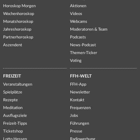
Horoskop Morgen
Aktionen
Wochenhoroskop
Videos
Monatshoroskop
Webcams
Jahreshoroskop
Moderatoren & Team
Partnerhoroskop
Podcasts
Aszendent
News-Podcast
Themen-Ticker
Voting
FREIZEIT
FFH-WELT
Veranstaltungen
FFH-App
Spielplätze
Newsletter
Rezepte
Kontakt
Meditation
Frequenzen
Ausflugsziele
Jobs
Freizeit-Tipps
Führungen
Ticketshop
Presse
Lotto Hessen
Radiowerbung