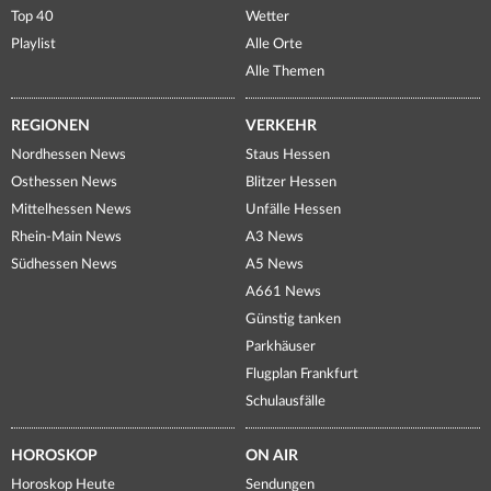
Top 40
Wetter
Playlist
Alle Orte
Alle Themen
REGIONEN
VERKEHR
Nordhessen News
Staus Hessen
Osthessen News
Blitzer Hessen
Mittelhessen News
Unfälle Hessen
Rhein-Main News
A3 News
Südhessen News
A5 News
A661 News
Günstig tanken
Parkhäuser
Flugplan Frankfurt
Schulausfälle
HOROSKOP
ON AIR
Horoskop Heute
Sendungen