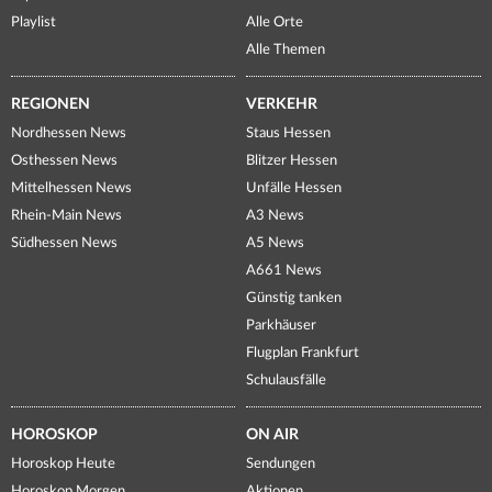
Playlist
Alle Orte
Alle Themen
REGIONEN
VERKEHR
Nordhessen News
Staus Hessen
Osthessen News
Blitzer Hessen
Mittelhessen News
Unfälle Hessen
Rhein-Main News
A3 News
Südhessen News
A5 News
A661 News
Günstig tanken
Parkhäuser
Flugplan Frankfurt
Schulausfälle
HOROSKOP
ON AIR
Horoskop Heute
Sendungen
Horoskop Morgen
Aktionen