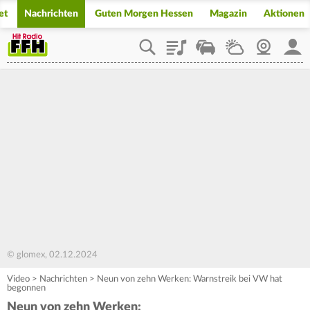
et
Nachrichten
Guten Morgen Hessen
Magazin
Aktionen
Playlist
Staupilot
Wetter
Webcam
Mein
© glomex, 02.12.2024
Video
>
Nachrichten
>
Neun von zehn Werken: Warnstreik bei VW hat
begonnen
Neun von zehn Werken: