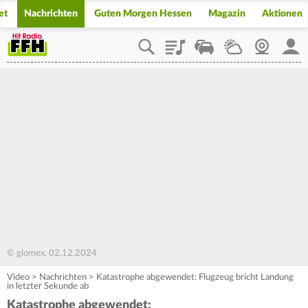
et
Nachrichten
Guten Morgen Hessen
Magazin
Aktionen
Playlist
Staupilot
Wetter
Webcam
Mein
© glomex, 02.12.2024
Video
>
Nachrichten
>
Katastrophe abgewendet: Flugzeug bricht Landung
in letzter Sekunde ab
Katastrophe abgewendet: