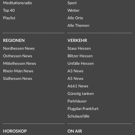
Meditationsradio
Sport
Top 40
Wetter
Playlist
Alle Orte
Alle Themen
REGIONEN
VERKEHR
Nordhessen News
Staus Hessen
Osthessen News
Blitzer Hessen
Mittelhessen News
Unfälle Hessen
Rhein-Main News
A3 News
Südhessen News
A5 News
A661 News
Günstig tanken
Parkhäuser
Flugplan Frankfurt
Schulausfälle
HOROSKOP
ON AIR