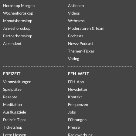
Horoskop Morgen
Aktionen
Wochenhoroskop
Videos
Monatshoroskop
Webcams
Jahreshoroskop
Moderatoren & Team
Partnerhoroskop
Podcasts
Aszendent
News-Podcast
Themen-Ticker
Voting
FREIZEIT
FFH-WELT
Veranstaltungen
FFH-App
Spielplätze
Newsletter
Rezepte
Kontakt
Meditation
Frequenzen
Ausflugsziele
Jobs
Freizeit-Tipps
Führungen
Ticketshop
Presse
Lotto Hessen
Radiowerbung