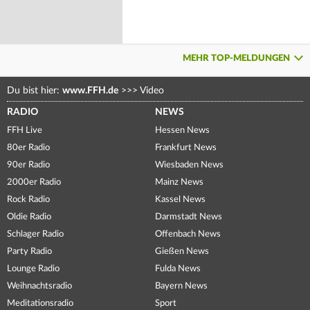
MEHR TOP-MELDUNGEN
Du bist hier:
www.FFH.de
>>>
Video
RADIO
NEWS
FFH Live
Hessen News
80er Radio
Frankfurt News
90er Radio
Wiesbaden News
2000er Radio
Mainz News
Rock Radio
Kassel News
Oldie Radio
Darmstadt News
Schlager Radio
Offenbach News
Party Radio
Gießen News
Lounge Radio
Fulda News
Weihnachtsradio
Bayern News
Meditationsradio
Sport