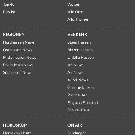
Top 40
Wetter
Playlist
Alle Orte
Alle Themen
REGIONEN
VERKEHR
Nordhessen News
Staus Hessen
Osthessen News
Blitzer Hessen
Mittelhessen News
Unfälle Hessen
Rhein-Main News
A3 News
Südhessen News
A5 News
A661 News
Günstig tanken
Parkhäuser
Flugplan Frankfurt
Schulausfälle
HOROSKOP
ON AIR
Horoskop Heute
Sendungen