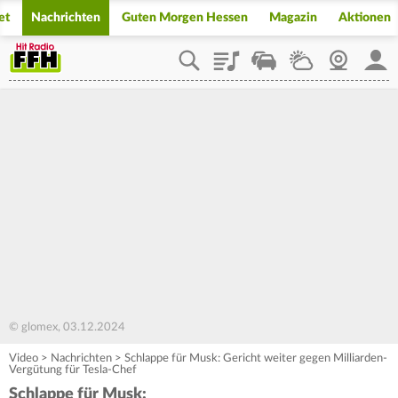
et
Nachrichten
Guten Morgen Hessen
Magazin
Aktionen
Playlist
Staupilot
Wetter
Webcam
Mein
© glomex, 03.12.2024
Video
>
Nachrichten
>
Schlappe für Musk: Gericht weiter gegen Milliarden-
Vergütung für Tesla-Chef
Schlappe für Musk: