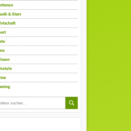
ktionen
sik & Stars
rtschaft
ort
uto
ino
issen
festyle
ise
aming