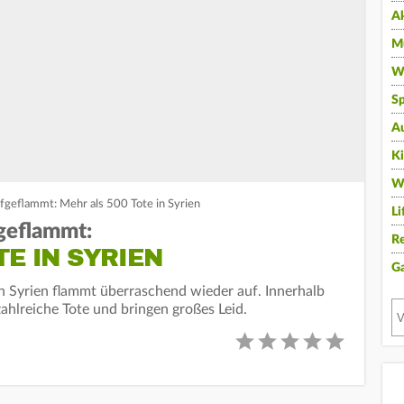
A
Mu
Wi
Sp
A
K
W
fgeflammt: Mehr als 500 Tote in Syrien
Li
geflammt:
Re
TE IN SYRIEN
G
in Syrien flammt überraschend wieder auf. Innerhalb
ahlreiche Tote und bringen großes Leid.