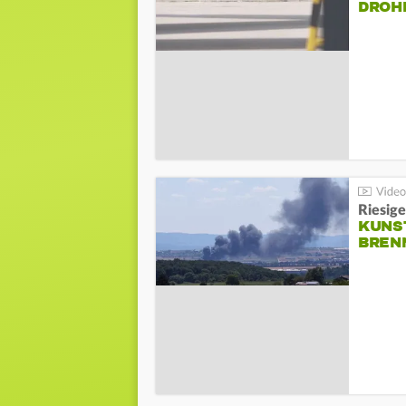
DROH
Riesige
KUNS
BREN