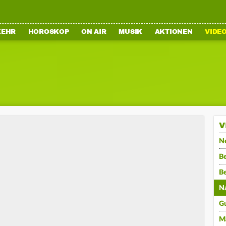
KEHR
HOROSKOP
ON AIR
MUSIK
AKTIONEN
VIDE
V
N
Be
B
N
G
M