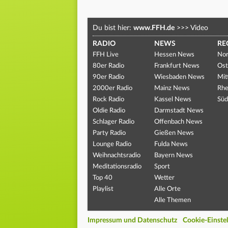
Du bist hier:
www.FFH.de
>>>
Video
RADIO
NEWS
RE
FFH Live
Hessen News
Nor
80er Radio
Frankfurt News
Ost
90er Radio
Wiesbaden News
Mit
2000er Radio
Mainz News
Rhe
Rock Radio
Kassel News
Süd
Oldie Radio
Darmstadt News
Schlager Radio
Offenbach News
Party Radio
Gießen News
Lounge Radio
Fulda News
Weihnachtsradio
Bayern News
Meditationsradio
Sport
Top 40
Wetter
Playlist
Alle Orte
Alle Themen
Impressum und Datenschutz
Cookie-Einste