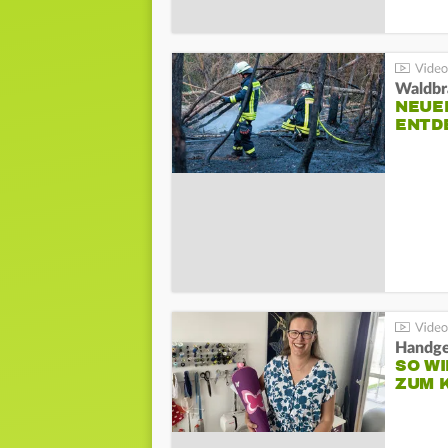
Waldbr
NEUE
ENTD
Handge
SO WI
ZUM 