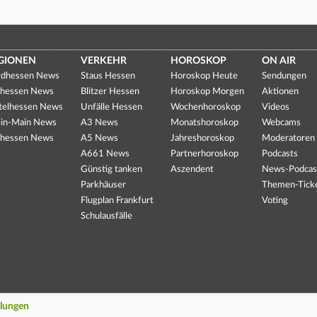
GIONEN
VERKEHR
HOROSKOP
ON AIR
dhessen News
Staus Hessen
Horoskop Heute
Sendungen
hessen News
Blitzer Hessen
Horoskop Morgen
Aktionen
telhessen News
Unfälle Hessen
Wochenhoroskop
Videos
in-Main News
A3 News
Monatshoroskop
Webcams
hessen News
A5 News
Jahreshoroskop
Moderatoren
A661 News
Partnerhoroskop
Podcasts
Günstig tanken
Aszendent
News-Podcas
Parkhäuser
Themen-Tick
Flugplan Frankfurt
Voting
Schulausfälle
llungen