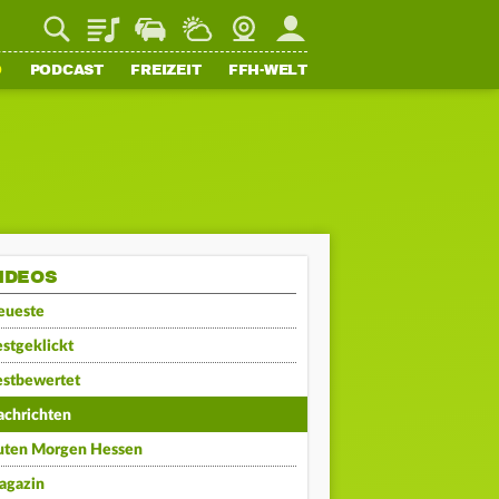
Playlist
Staupilot
Wetter
Webcam
Mein FFH
O
PODCAST
FREIZEIT
FFH-WELT
IDEOS
eueste
stgeklickt
estbewertet
achrichten
uten Morgen Hessen
agazin