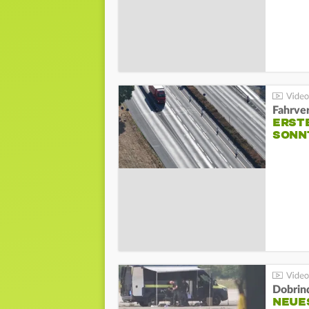
Fahrve
ERST
SONN
Dobrin
NEUE