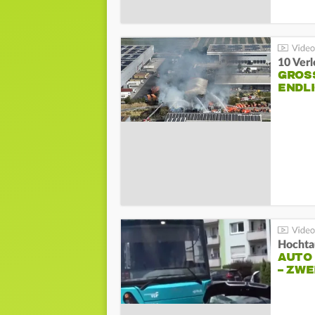
10 Ver
GROSS
NDLI
Hochta
AUTO
– ZW