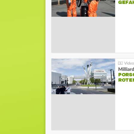
GEFA
Millia
PORSC
ROTE