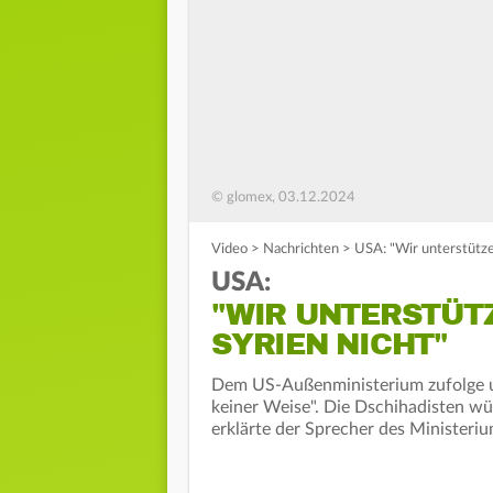
© glomex, 03.12.2024
Video
>
Nachrichten
>
USA: "Wir unterstützen
USA:
"WIR UNTERSTÜTZ
SYRIEN NICHT"
Dem US-Außenministerium zufolge un
keiner Weise". Die Dschihadisten wü
erklärte der Sprecher des Ministeriu