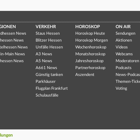
GIONEN
VERKEHR
HOROSKOP
ON AIR
dhessen News
Staus Hessen
Horoskop Heute
Sendungen
hessen News
Blitzer Hessen
Horoskop Morgen
Aktionen
telhessen News
Unfälle Hessen
Wochenhoroskop
Videos
in-Main News
A3 News
Monatshoroskop
Webcams
hessen News
A5 News
Jahreshoroskop
Moderatoren
A661 News
Partnerhoroskop
Podcasts
Günstig tanken
Aszendent
News-Podcas
Parkhäuser
Themen-Tick
Flugplan Frankfurt
Voting
Schulausfälle
llungen