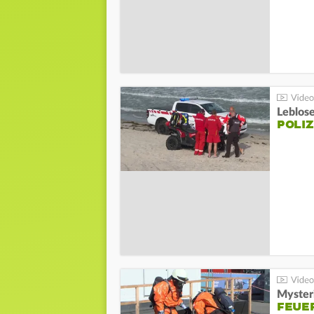
Leblos
POLIZ
Mysteri
FEUE