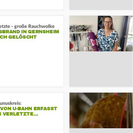
letzte - große Rauchwolke
BRAND IN GERNSHEIM E
CH GELÖSCHT
unuskreis:
 VON U-BAHN ERFASST
EI VERLETZTE…