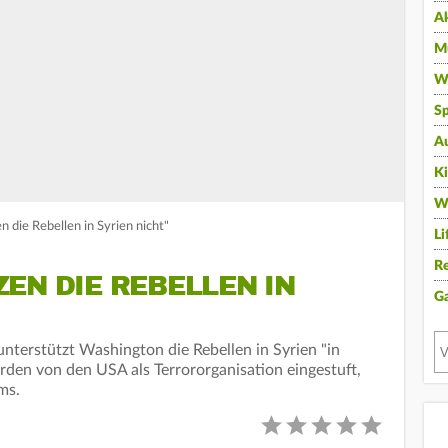
A
Mu
Wi
Sp
A
K
W
 die Rebellen in Syrien nicht"
Li
Re
EN DIE REBELLEN IN
G
terstützt Washington die Rebellen in Syrien "in
rden von den USA als Terrororganisation eingestuft,
ms.