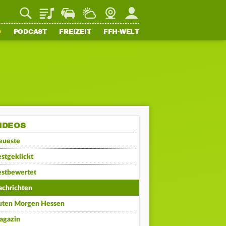
Playlist
Staupilot
Wetter
Webcam
Mein FFH
O
PODCAST
FREIZEIT
FFH-WELT
IDEOS
eueste
stgeklickt
estbewertet
achrichten
uten Morgen Hessen
agazin