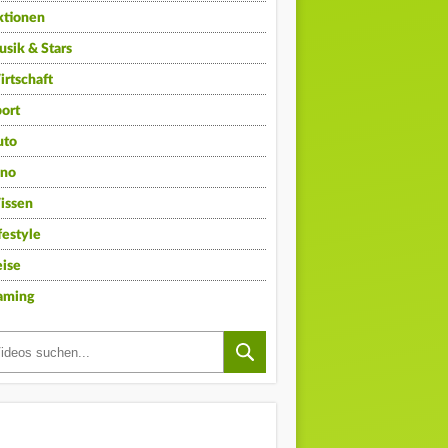
ktionen
sik & Stars
rtschaft
ort
uto
ino
issen
festyle
ise
aming