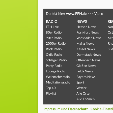
Du bist hier:
www.FFH.de
>>>
Video
RADIO
NEWS
RE
FFH Live
Hessen News
Nor
80er Radio
Frankfurt News
Ost
90er Radio
Wiesbaden News
Mit
2000er Radio
Mainz News
Rhe
Rock Radio
Kassel News
Süd
Oldie Radio
Darmstadt News
Schlager Radio
Offenbach News
Party Radio
Gießen News
Lounge Radio
Fulda News
Weihnachtsradio
Bayern News
Meditationsradio
Sport
Top 40
Wetter
Playlist
Alle Orte
Alle Themen
Impressum und Datenschutz
Cookie-Einste