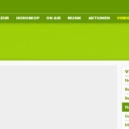
KEHR
HOROSKOP
ON AIR
MUSIK
AKTIONEN
VIDE
V
N
Be
B
N
G
M