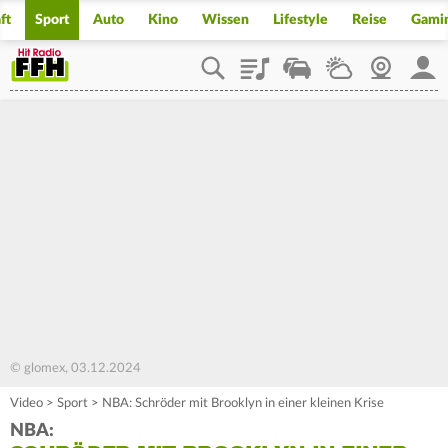
ft
Sport
Auto
Kino
Wissen
Lifestyle
Reise
Gami
Playlist
Staupilot
Wetter
Webcam
Mein
© glomex, 03.12.2024
Video
>
Sport
>
NBA: Schröder mit Brooklyn in einer kleinen Krise
NBA: