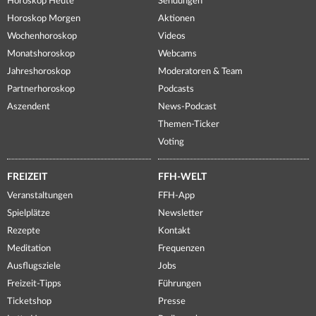
Horoskop Heute
Sendungen
Horoskop Morgen
Aktionen
Wochenhoroskop
Videos
Monatshoroskop
Webcams
Jahreshoroskop
Moderatoren & Team
Partnerhoroskop
Podcasts
Aszendent
News-Podcast
Themen-Ticker
Voting
FREIZEIT
FFH-WELT
Veranstaltungen
FFH-App
Spielplätze
Newsletter
Rezepte
Kontakt
Meditation
Frequenzen
Ausflugsziele
Jobs
Freizeit-Tipps
Führungen
Ticketshop
Presse