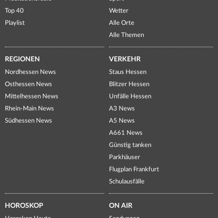
Top 40
Wetter
Playlist
Alle Orte
Alle Themen
REGIONEN
VERKEHR
Nordhessen News
Staus Hessen
Osthessen News
Blitzer Hessen
Mittelhessen News
Unfälle Hessen
Rhein-Main News
A3 News
Südhessen News
A5 News
A661 News
Günstig tanken
Parkhäuser
Flugplan Frankfurt
Schulausfälle
HOROSKOP
ON AIR